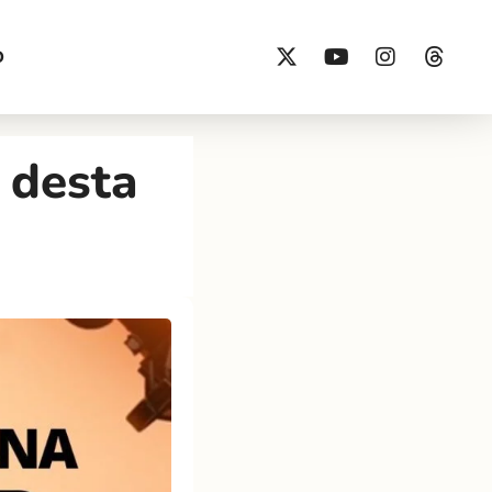
O
 desta