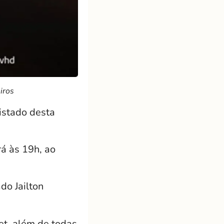
iros
istado desta
á às 19h, ao
do Jailton
et, além de todas