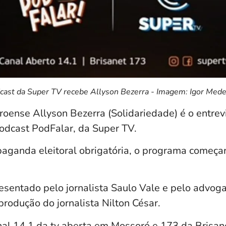
cast da Super TV recebe Allyson Bezerra - Imagem: Igor Mede
roense Allyson Bezerra (Solidariedade) é o entrev
podcast PodFalar, da Super TV.
paganda eleitoral obrigatória, o programa começar
esentado pelo jornalista Saulo Vale e pelo advoga
rodução do jornalista Nilton César.
anal 14.1 da tv aberta em Mossoró e 173 da Brisan