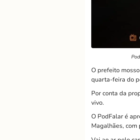
Pod
O prefeito mosso
quarta-feira do 
Por conta da pro
vivo.
O PodFalar é apr
Magalhães, com p
Vai ao ar pelo c