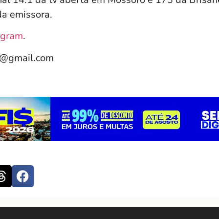
da emissora.
agram
.
e@gmail.com