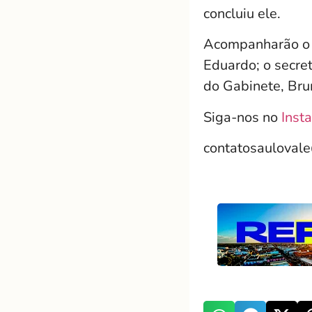
concluiu ele.
Acompanharão o p
Eduardo; o secret
do Gabinete, Bru
Siga-nos no
Inst
contatosauloval