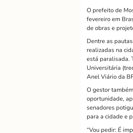
O prefeito de Mos
fevereiro em Bras
de obras e proje
Dentre as pautas
realizadas na ci
está paralisada. 
Universitária (t
Anel Viário da B
O gestor também 
oportunidade, ap
senadores potigu
para a cidade e 
“Vou pedir: É im