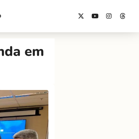
O
enda em