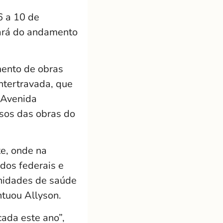
6 a 10 de
atará do andamento
mento de obras
ntertravada, que
a Avenida
rsos das obras do
e, onde na
dos federais e
unidades de saúde
ntuou Allyson.
ada este ano”,