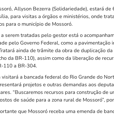
soró, Allyson Bezerra (Solidariedade), estará de 
ília, para visitas a órgãos e ministérios, onde tr
tos para o município de Mossoró.
 a serem tratadas pelo gestor está o acompanha
dade pelo Governo Federal, como a pavimentação i
Tratará ainda de trâmite da obra de duplicação d
recho da BR-110), assim como da liberação de recu
R-110 a BR-304.
visitará a bancada federal do Rio Grande do Nort
resentará projetos e outras demandas aos deputa
ares. “Buscaremos recursos para construção de 
postos de saúde para a zona rural de Mossoró”, po
portante que Mossoró receba uma emenda de banc