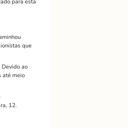
cado para esta
caminhou
ionistas que
. Devido ao
s até meio
e
ra, 12.