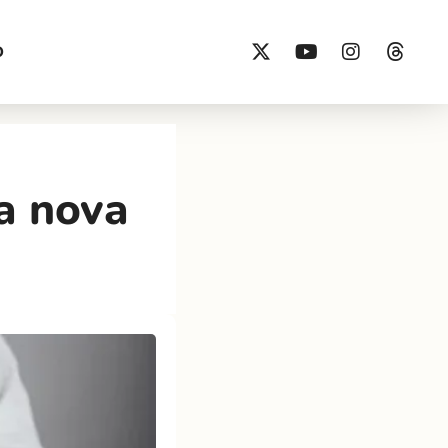
O
a nova