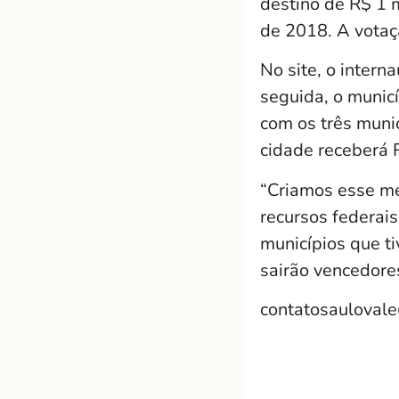
destino de R$ 1
de 2018. A votaç
No site, o intern
seguida, o municí
com os três muni
cidade receberá 
“Criamos esse me
recursos federais
municípios que t
sairão vencedore
contatosauloval