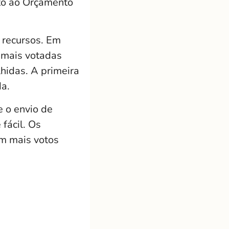
to ao Orçamento
s recursos. Em
s mais votadas
hidas. A primeira
da.
e o envio de
 fácil. Os
em mais votos