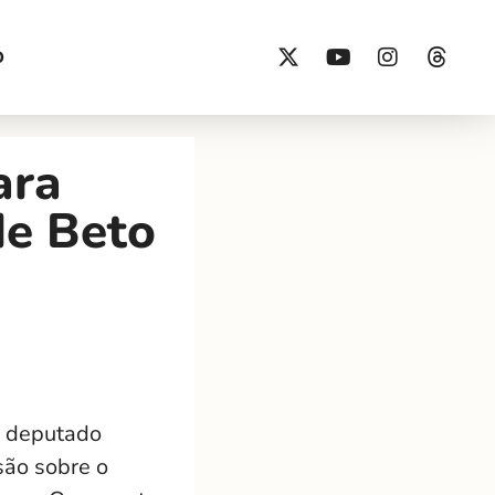
O
ara
de Beto
o deputado
são sobre o