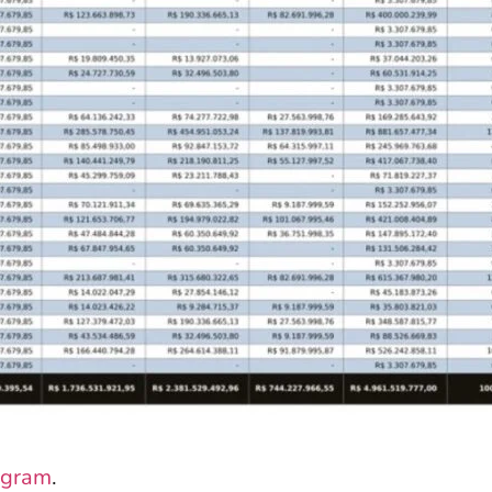
agram
.