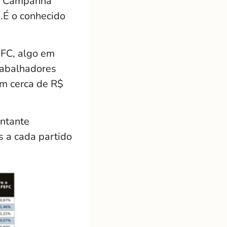
de Campanha
o.É o conhecido
EFC, algo em
rabalhadores
om cerca de R$
ntante
s a cada partido