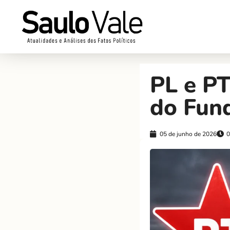
PL e PT
do Fund
05 de junho de 2026
0