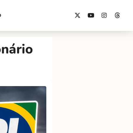
O
onário