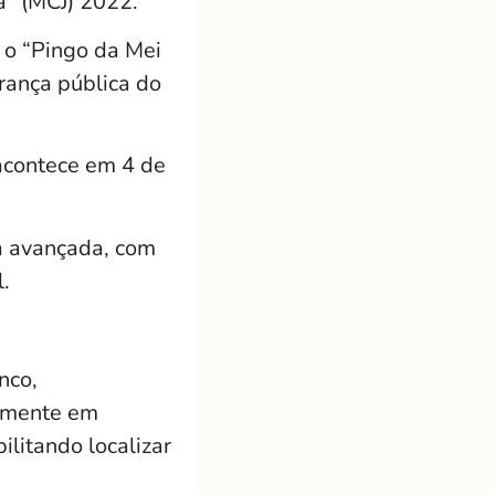
a” (MCJ) 2022.
 o “Pingo da Mei
rança pública do
 acontece em 4 de
a avançada, com
.
nco,
camente em
ilitando localizar