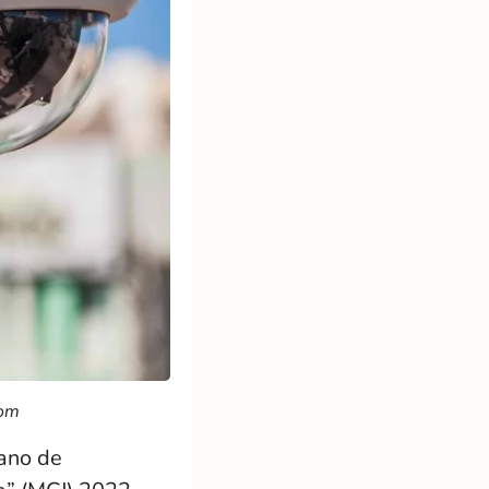
com
lano de