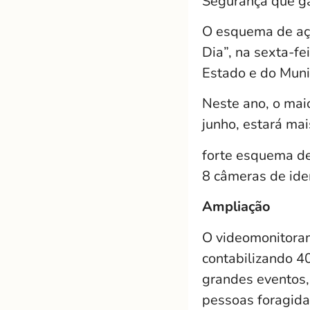
Segurança que ga
O esquema de açõ
Dia”, na sexta-f
Estado e do Muni
Neste ano, o maio
junho, estará mai
forte esquema de
8 câmeras de iden
Ampliação
O videomonitoram
contabilizando 4
grandes eventos, 
pessoas foragidas