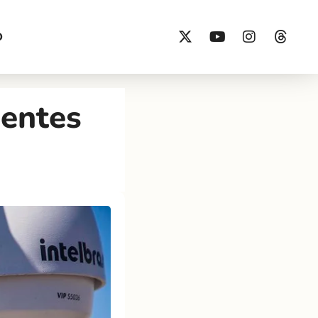
O
gentes