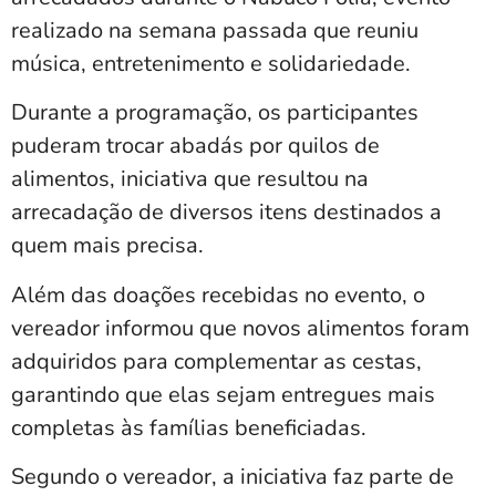
realizado
na
semana
passada
que
reuniu
música,
entretenimento
e
solidariedade.
Durante
a
programação,
os
participantes
puderam
trocar
abadás
por
quilos
de
alimento
s
,
iniciativa
que
resultou
na
arrecadação
de
diversos
itens
destinados
a
quem
mais
precisa.
Além
das
doações
recebidas
no
evento,
o
vereador
informou
que
novos
alimentos
foram
adquiridos
para
complementar
as
cestas
,
garantindo
que
elas
sejam
entregues
mais
completas
às
famílias
beneficiadas.
Segundo o vereador, a iniciativa faz parte de