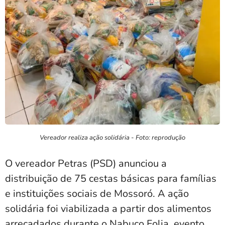
Vereador realiza ação solidária - Foto: reprodução
O
vereador
Petras
(PSD)
anunciou
a
distribuição
de
75
cestas
básicas
para
famílias
e
instituições
sociais
de
Mossoró.
A
ação
solidária
foi
viabilizada
a
partir
dos
alimentos
arrecadados
durante
o
Nabuco
Folia
,
evento