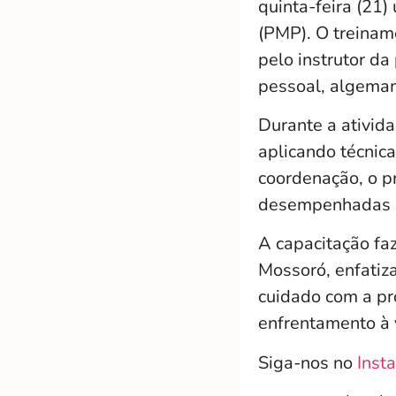
quinta-feira (21
(PMP). O treiname
pelo instrutor da
pessoal, algemam
Durante a ativida
aplicando técnic
coordenação, o p
desempenhadas no
A capacitação fa
Mossoró, enfatiz
cuidado com a pr
enfrentamento à v
Siga-nos no
Inst