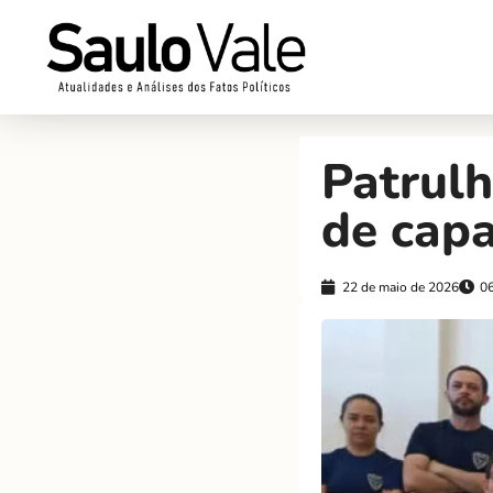
Patrulh
de capa
22 de maio de 2026
0