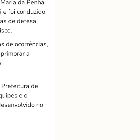
a Maria da Penha
 e foi conduzido
cas de defesa
isco.
s de ocorrências,
aprimorar a
s
 Prefeitura de
quipes e o
desenvolvido no