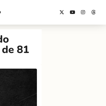
O
do
 de 81