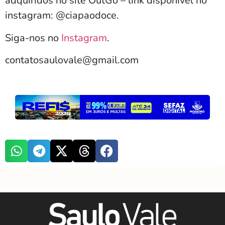
adquiridos no site OutGo – link disponível no
instagram: @ciapaodoce.
Siga-nos no
Instagram
.
contatosaulovale@gmail.com