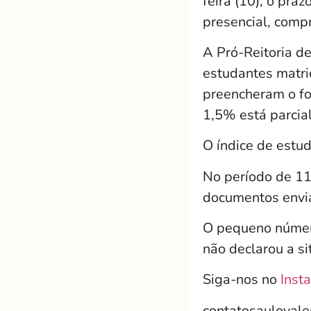
feira (10), o pra
presencial, comp
A Pró-Reitoria d
estudantes matri
preencheram o fo
1,5% está parcia
O índice de estu
No período de 11 
documentos envia
O pequeno número
não declarou a si
Siga-nos no
Inst
contatosauloval