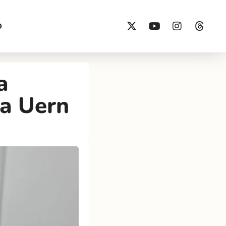
O
a
da Uern