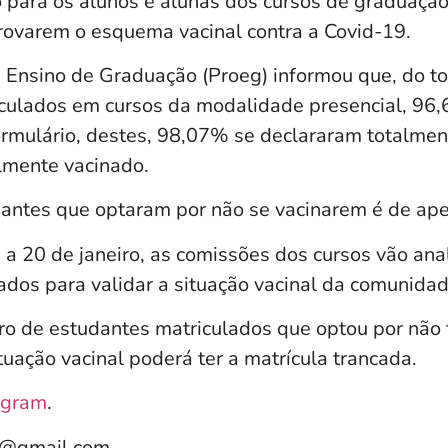
zo para os alunos e alunas dos cursos de graduaç
rovarem o esquema vacinal contra a Covid-19.
e Ensino de Graduação (Proeg) informou que, do to
culados em cursos da modalidade presencial, 96
rmulário, destes, 98,07% se declararam totalmen
lmente vacinado.
dantes que optaram por não se vacinarem é de ap
a 20 de janeiro, as comissões dos cursos vão anal
dos para validar a situação vacinal da comunidad
 de estudantes matriculados que optou por não 
tuação vacinal poderá ter a matrícula trancada.
agram
.
e@gmail.com