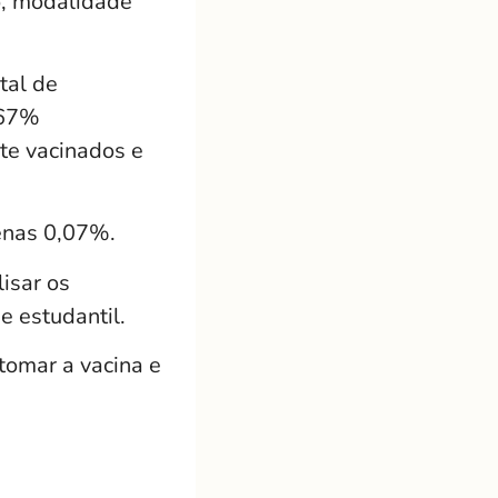
ão, modalidade
tal de
,67%
te vacinados e
enas 0,07%.
isar os
e estudantil.
tomar a vacina e