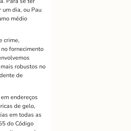
. Para se ter
r um dia, ou Pau
sumo médio
e crime,
 no fornecimento
senvolvemos
s mais robustos no
ndente de
a em endereços
ricas de gelo,
cias em todas as
155 do Código