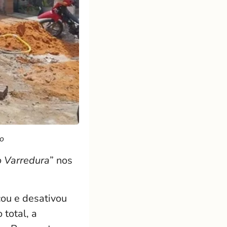
ão
 Varredura
” nos
icou e desativou
o total, a