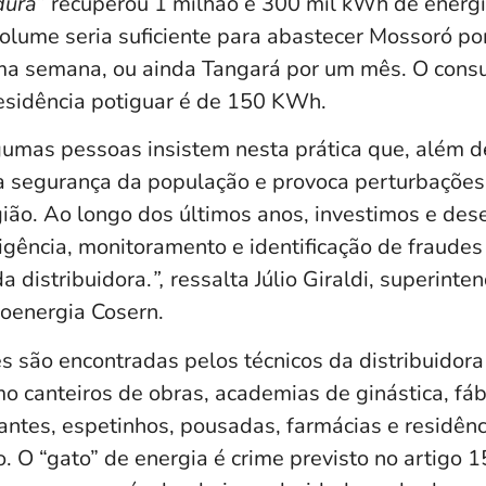
dura
” recuperou 1 milhão e 300 mil kWh de energia
volume seria suficiente para abastecer Mossoró po
uma semana, ou ainda Tangará por um mês. O con
sidência potiguar é de 150 KWh.
gumas pessoas insistem nesta prática que, além d
 à segurança da população e provoca perturbações
gião. Ao longo dos últimos anos, investimos e de
igência, monitoramento e identificação de fraude
da distribuidora.
”,
ressalta Júlio Giraldi, superinte
oenergia Cosern.
es são encontradas pelos técnicos da distribuidor
mo canteiros de obras, academias de ginástica, fáb
rantes, espetinhos, pousadas, farmácias e residên
. O “gato” de energia é crime previsto no artigo 