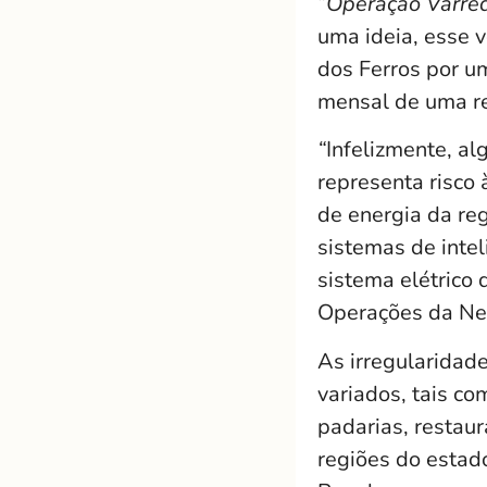
“
Operação Varre
uma ideia, esse 
dos Ferros por 
mensal de uma re
“
Infelizmente, al
representa risco
de energia da re
sistemas de intel
sistema elétrico 
Operações da Ne
As irregularidad
variados, tais co
padarias, restau
regiões do estado