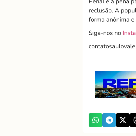
Penal e a pena p
reclusão. A popul
forma anônima e 
Siga-nos no
Inst
contatosauloval