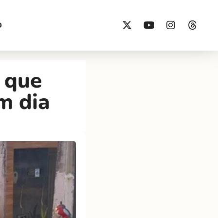
O
 que
m dia