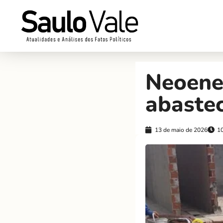
Neoene
abaste
13 de maio de 2026
1