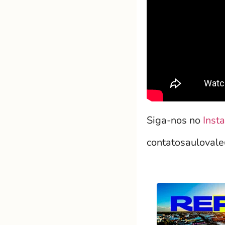
Siga-nos no
Inst
contatosauloval