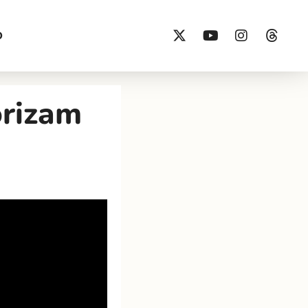
O
orizam