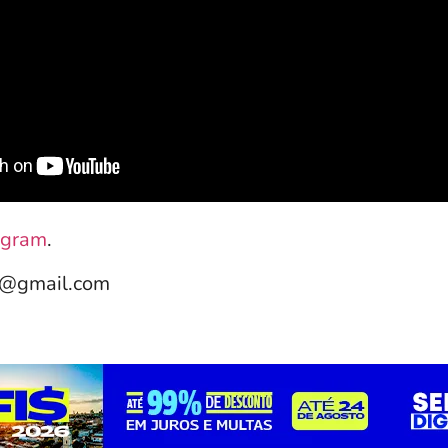
agram
.
e@gmail.com