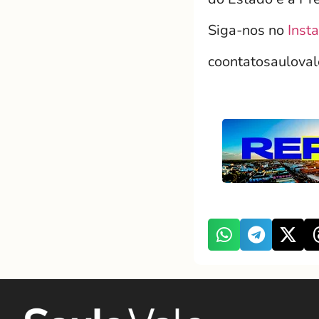
Siga-nos no
Inst
coontatosaulova