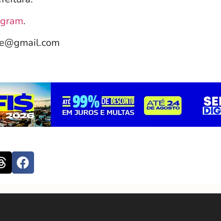
agram
.
le@gmail.com