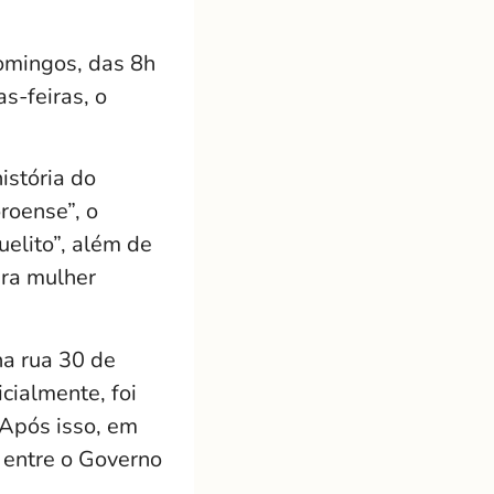
domingos, das 8h
s-feiras, o
istória do
roense”, o
uelito”, além de
ira mulher
na rua 30 de
cialmente, foi
 Após isso, em
 entre o Governo