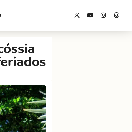
O
cóssia
feriados