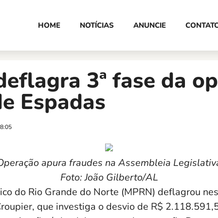
HOME
NOTÍCIAS
ANUNCIE
CONTAT
eflagra 3ª fase da o
e Espadas
8:05
Operação apura fraudes na Assembleia Legislativ
Foto: João Gilberto/AL
lico do Rio Grande do Norte (MPRN) deflagrou nest
Croupier, que investiga o desvio de R$ 2.118.591