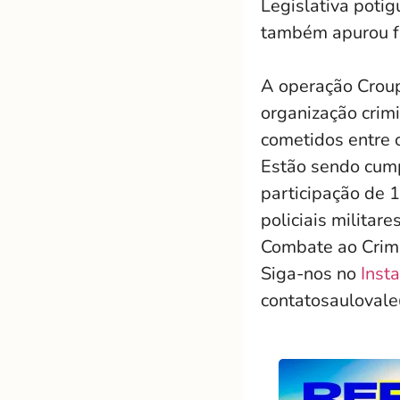
Legislativa poti
também apurou f
A operação Croup
organização crim
cometidos entre 
Estão sendo cum
participação de 
policiais milita
Combate ao Crime
Siga-nos no
Inst
contatosauloval