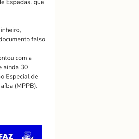
de Espadas, que
inheiro,
 documento falso
ontou com a
e ainda 30
ão Especial de
raíba (MPPB).