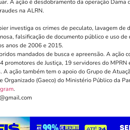
guar. A ação é desdobramento da operação Dama 
raudes na ALRN.
ier investiga os crimes de peculato, lavagem de d
inosa, falsificação de documento público e uso de
os anos de 2006 e 2015.
pridos mandados de busca e apreensão. A ação c
14 promotores de Justiça, 19 servidores do MPRN 
res. A ação também tem o apoio do Grupo de Atuaç
 Organizado (Gaeco) do Ministério Público da Pa
agram
.
e@gmail.com