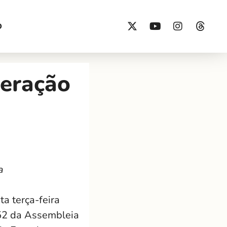
O
peração
a
a terça-feira
,52 da Assembleia