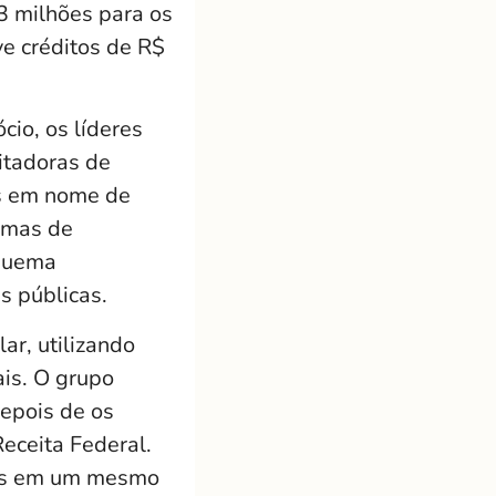
3 milhões para os
e créditos de R$
cio, os líderes
itadoras de
as em nome de
ramas de
squema
s públicas.
r, utilizando
ais. O grupo
epois de os
eceita Federal.
das em um mesmo