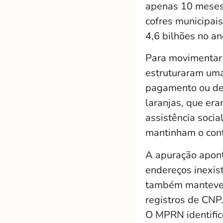
apenas 10 meses 
cofres municipai
4,6 bilhões no a
Para movimentar o
estruturaram uma
pagamento ou de 
laranjas, que er
assistência soci
mantinham o cont
A apuração apont
endereços inexist
também manteve o
registros de CNP
O MPRN identific