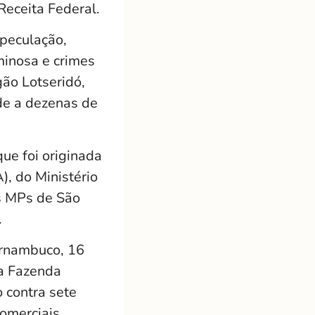
Receita Federal.
speculação,
minosa e crimes
gão Lotseridó,
de a dezenas de
ue foi originada
), do Ministério
os MPs de São
.
ernambuco, 16
 da Fazenda
contra sete
comerciais