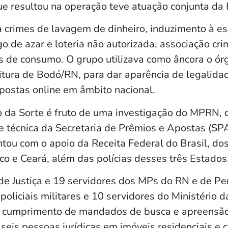
ue resultou na operação teve atuação conjunta da 
 crimes de lavagem de dinheiro, induzimento à e
o de azar e loteria não autorizada, associação cri
es de consumo. O grupo utilizava como âncora o ór
eitura de Bodó/RN, para dar aparência de legalida
postas online em âmbito nacional.
 da Sorte é fruto de uma investigação do MPRN, q
se técnica da Secretaria de Prêmios e Apostas (SPA
ntou com o apoio da Receita Federal do Brasil, d
o e Ceará, além das polícias desses três Estados
de Justiça e 19 servidores dos MPs do RN e de P
2 policiais militares e 10 servidores do Ministério
cumprimento de mandados de busca e apreensão 
 seis pessoas jurídicas em imóveis residenciais e 