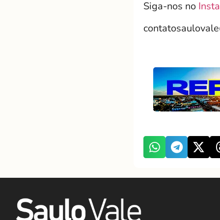
Siga-nos no
Inst
contatosauloval