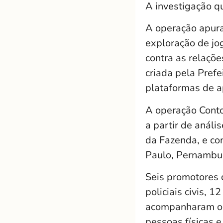
A investigação q
A operação apura
exploração de jog
contra as relaçõ
criada pela Pref
plataformas de a
A operação Conto
a partir de análi
da Fazenda, e co
Paulo, Pernambuc
Seis promotores 
policiais civis, 1
acompanharam o 
pessoas físicas e