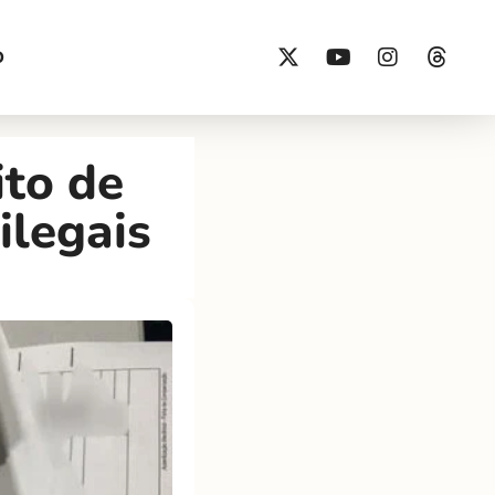
O
to de
ilegais