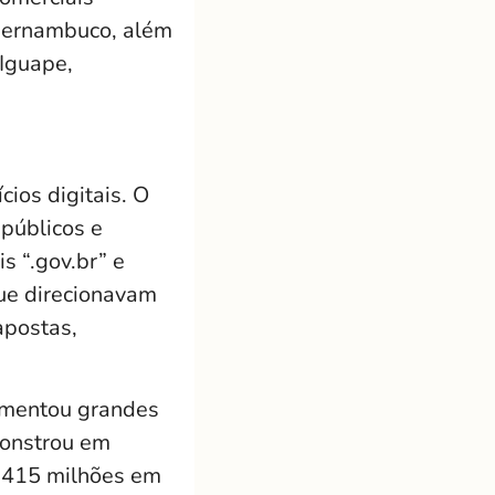
 Pernambuco, além
 Iguape,
ios digitais. O
públicos e
s “.gov.br” e
que direcionavam
apostas,
imentou grandes
monstrou em
 415 milhões em