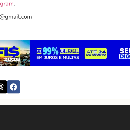
agram
.
e@gmail.com