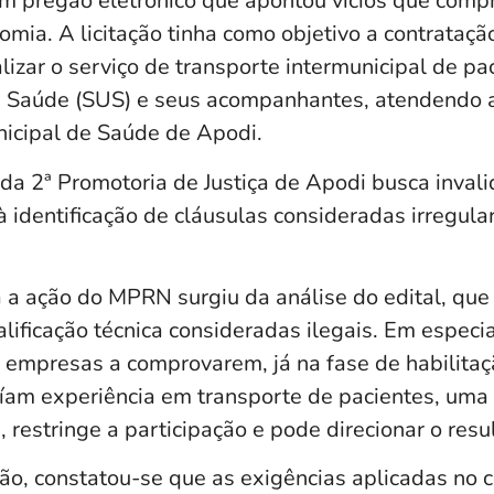
m pregão eletrônico que apontou vícios que com
omia. A licitação tinha como objetivo a contrataç
izar o serviço de transporte intermunicipal de pa
e Saúde (SUS) e seus acompanhantes, atendendo
nicipal de Saúde de Apodi.
a 2ª Promotoria de Justiça de Apodi busca invali
 identificação de cláusulas consideradas irregulare
 a ação do MPRN surgiu da análise do edital, que
lificação técnica consideradas ilegais. Em especia
s empresas a comprovarem, já na fase de habilitaç
íam experiência em transporte de pacientes, uma
restringe a participação e pode direcionar o resu
ão, constatou-se que as exigências aplicadas no 