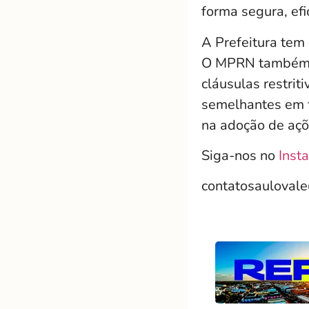
forma segura, efi
A Prefeitura tem 
O MPRN também or
cláusulas restrit
semelhantes em f
na adoção de açõe
Siga-nos no
Inst
contatosauloval