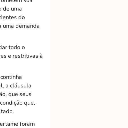
prometem sua
ão de uma
cientes do
 a uma demanda
dar todo o
s e restritivas à
 continha
l, a cláusula
ão, que seus
 condição que,
ltado.
certame foram