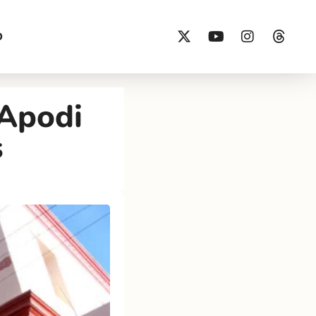
O
 Apodi
s