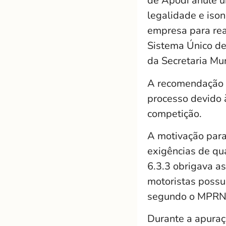
de Apodi anule u
legalidade e ison
empresa para real
Sistema Único d
da Secretaria Mu
A recomendação d
processo devido à
competição.
A motivação para
exigências de qua
6.3.3 obrigava a
motoristas possu
segundo o MPRN, 
Durante a apuraç