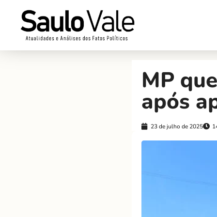
MP quer
após ap
23 de julho de 2025
1