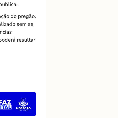
pública.
ação do pregão.
alizado sem as
ências
poderá resultar