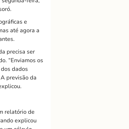
 segunda-feira,
soró.
gráficas e
mas até agora a
antes.
da precisa ser
ado. “Enviamos os
a dos dados
 A previsão da
explicou.
 relatório de
rando explicou