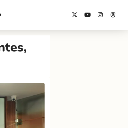
O
ntes,