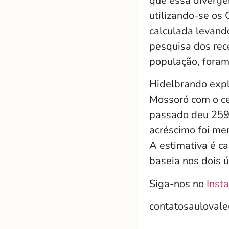
que essa divergên
utilizando-se os
calculada levand
pesquisa dos rece
população, foram
Hidelbrando exp
Mossoró com o ce
passado deu 259 
acréscimo foi me
A estimativa é ca
baseia nos dois ú
Siga-nos no
Inst
contatosauloval