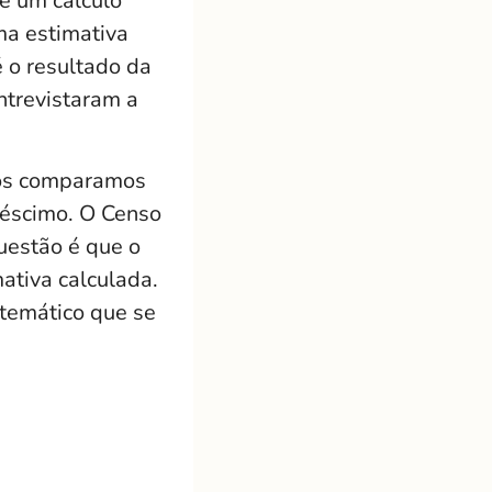
de um cálculo
ma estimativa
 o resultado da
ntrevistaram a
nós comparamos
réscimo. O Censo
uestão é que o
ativa calculada.
atemático que se