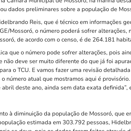
 na Câmara Municipal de Mossoró, na manhã desta
gou dados preliminares sobre a população de Mos
delbrando Reis, que é técnico em informações geo
IBGE/Mossoró, o número poderá sofrer alterações, 
soró, de acordo com o censo, é de 264.181 habit
ica que o número pode sofrer alterações, pois ain
e não deve ser muito diferente do que já foi apur
para o TCU. E vamos fazer uma revisão detalhad
o o número atual que mostramos aqui é provisório.
é abril deste ano, ainda sem data exata definida”, 
to à diminuição da população de Mossoró, que em
população estimada em 303.792 pessoas, Hidelb