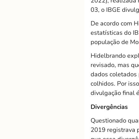
2022), realizada
03, o IBGE divul
De acordo com Hi
estatísticas do 
população de Mos
Hidelbrando expl
revisado, mas qu
dados coletados 
colhidos. Por iss
divulgação final 
Divergências
Questionado quan
2019 registrava 