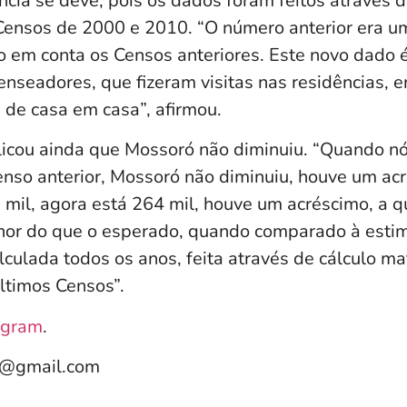
cia se deve, pois os dados foram feitos através 
 Censos de 2000 e 2010. “O número anterior era u
o em conta os Censos anteriores. Este novo dado é
nseadores, que fizeram visitas nas residências, e
 de casa em casa”, afirmou.
licou ainda que Mossoró não diminuiu. “Quando 
nso anterior, Mossoró não diminuiu, houve um ac
mil, agora está 264 mil, houve um acréscimo, a q
nor do que o esperado, quando comparado à estim
lculada todos os anos, feita através de cálculo m
ltimos Censos”.
agram
.
e@gmail.com