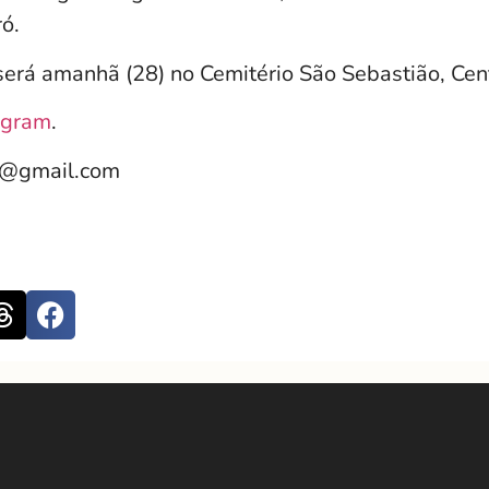
ó.
erá amanhã (28) no Cemitério São Sebastião, Cent
agram
.
e@gmail.com