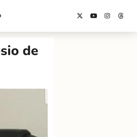
O
sio de