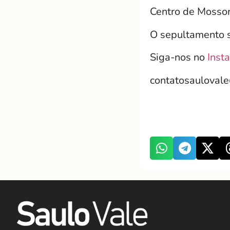
Centro de Mossor
O sepultamento s
Siga-nos no
Inst
contatosauloval