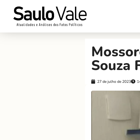
Mossor
Souza F
27 de julho de 2023
1