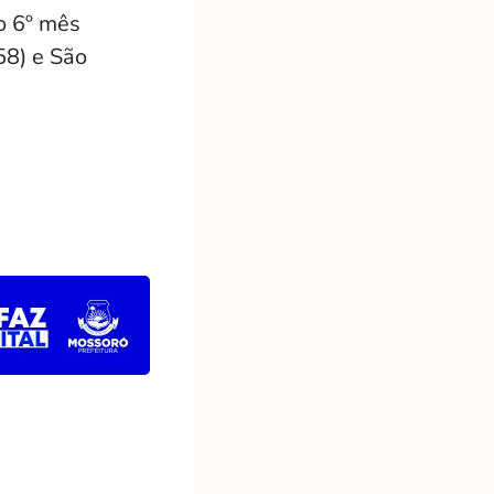
o 6º mês
58) e São