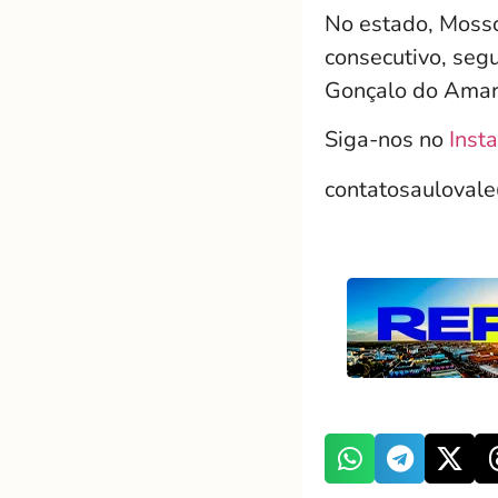
No estado, Mosso
consecutivo, seg
Gonçalo do Amar
Siga-nos no
Inst
contatosauloval