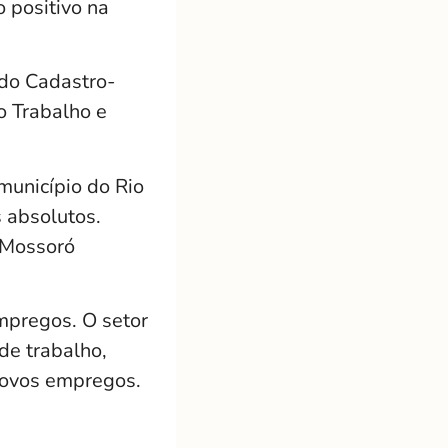
 positivo na
 do Cadastro-
 Trabalho e
unicípio do Rio
 absolutos.
 Mossoró
mpregos. O setor
de trabalho,
novos empregos.