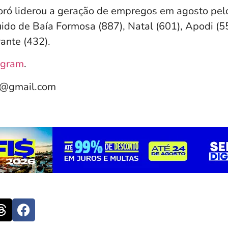
ró liderou a geração de empregos em agosto pel
uido de Baía Formosa (887), Natal (601), Apodi (5
ante (432).
agram
.
e@gmail.com