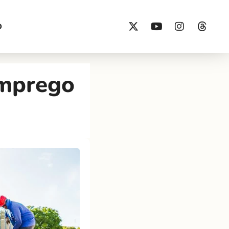
O
emprego