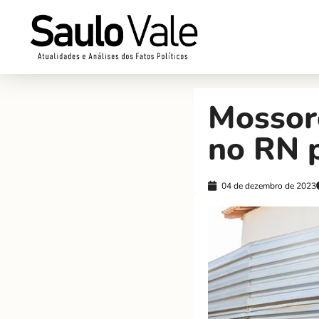
Mossor
no RN 
04 de dezembro de 2023