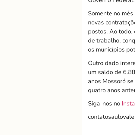
Governo Federal.
Somente no mês d
novas contrataç
postos. Ao todo,
de trabalho, con
os municípios pot
Outro dado intere
um saldo de 6.88
anos Mossoró se
quatro anos ante
Siga-nos no
Inst
contatosauloval