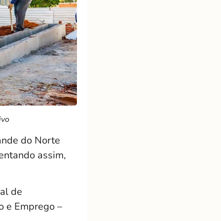
ivo
ande do Norte
entando assim,
al de
o e Emprego –