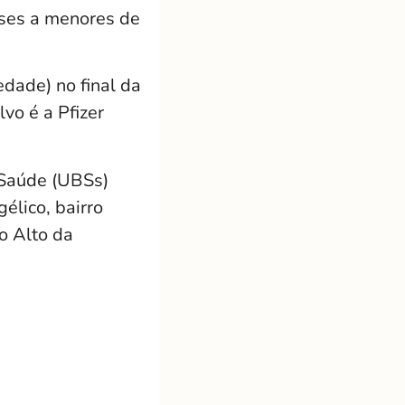
eses a menores de
edade) no final da
vo é a Pfizer
 Saúde (UBSs)
élico, bairro
o Alto da