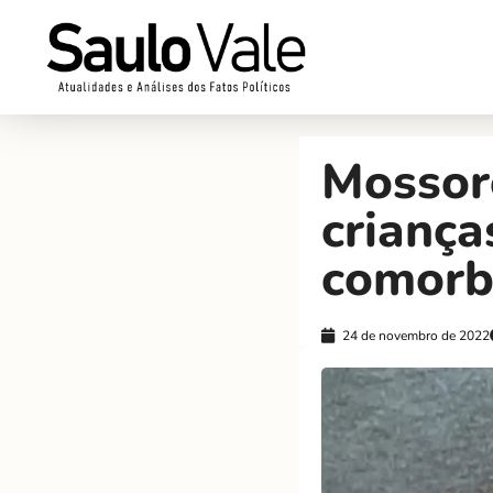
Mossoró
criança
comorb
24 de novembro de 2022