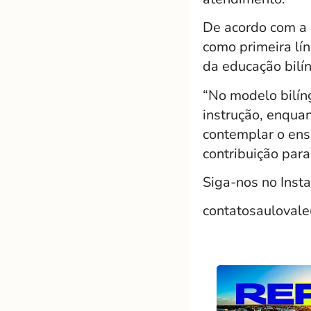
De acordo com a m
como primeira lí
da educação bilí
“No modelo bilín
instrução, enqua
contemplar o ens
contribuição para
Siga-nos no Inst
contatosauloval