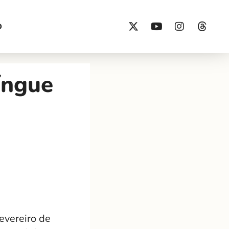
O
íngue
evereiro de