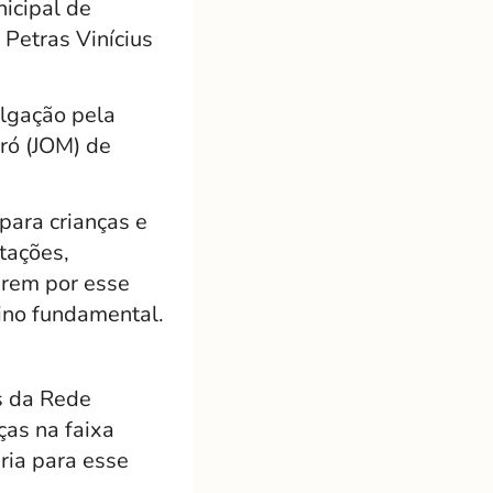
nicipal de
Petras Vinícius
ulgação pela
ró (JOM) de
para crianças e
tações,
arem por esse
sino fundamental.
as da Rede
ças na faixa
ria para esse