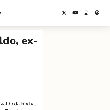
O
do, ex-
svaldo da Rocha,