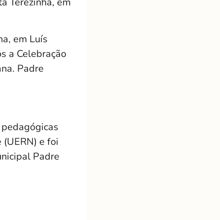
ta Terezinha, em
na, em Luís
ós a Celebração
ana. Padre
s pedagógicas
 (UERN) e foi
nicipal Padre