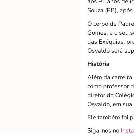
aos 91 anos de i
Souza (PB), após
O corpo de Padre
Gomes, e o seu s
das Exéquias, p
Osvaldo será sep
História
Além da carreir
como professor d
diretor do Colég
Osvaldo, em su
Ele também foi p
Siga-nos no
Inst