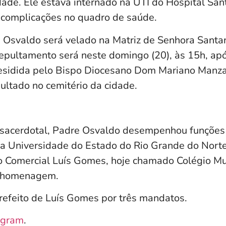
dade. Ele estava internado na UTI do Hospital San
 complicações no quadro de saúde.
 Osvaldo será velado na Matriz de Senhora Santa
epultamento será neste domingo (20), às 15h, ap
residida pelo Bispo Diocesano Dom Mariano Manz
ultado no cemitério da cidade.
a sacerdotal, Padre Osvaldo desempenhou funçõe
a Universidade do Estado do Rio Grande do Norte
io Comercial Luís Gomes, hoje chamado Colégio Mu
a homenagem.
refeito de Luís Gomes por três mandatos.
agram
.