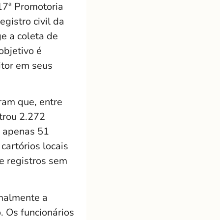
17ª Promotoria
gistro civil da
e a coleta de
objetivo é
itor em seus
ram que, entre
trou 2.272
, apenas 51
cartórios locais
e registros sem
malmente a
. Os funcionários