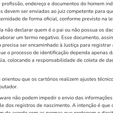
a profissão, endereço e documentos do homem ind
s devem ser enviadas ao juiz competente para que
ternidade de forma oficial, conforme previsto na le
a não declarar quem é o pai ou não possua os d
elaborar um termo negativo. Esse documento, assi
precisa ser encaminhado à Justiça para registrar 
e o processo de identificação dependa apenas da 
lia, colocando a responsabilidade de coleta de da
ientou que os cartórios realizem ajustes técnic
putador.
tware não podem impedir o envio das informações 
role dos registros de nascimento. A intenção é que
em de acordo com as normas que protegem o direito