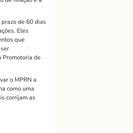
o prazo de 60 dias
ações. Eles
entos que
ser
a Promotoria de
evar o MPRN a
iona como uma
is corrijam as