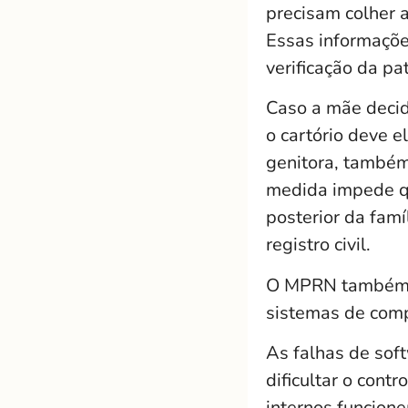
precisam colher 
Essas informaçõe
verificação da pa
Caso a mãe decid
o cartório deve 
genitora, também 
medida impede qu
posterior da famí
registro civil.
O MPRN também or
sistemas de com
As falhas de sof
dificultar o cont
internos funcion