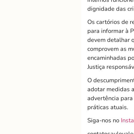
dignidade das cr
Os cartórios de r
para informar à P
devem detalhar q
comprovem as mu
encaminhadas por
Justiça responsáv
O descumpriment
adotar medidas a
advertência para 
práticas atuais.
Siga-nos no
Inst
contatosauloval