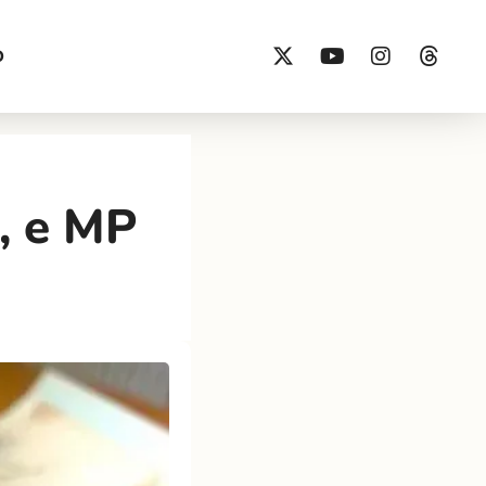
O
, e MP