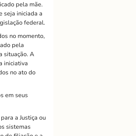
icado pela mãe.
 seja iniciada a
gislação federal.
ados no momento,
nado pela
a situação. A
iniciativa
dos no ato do
os em seus
para a Justiça ou
 os sistemas
 de filiação e a