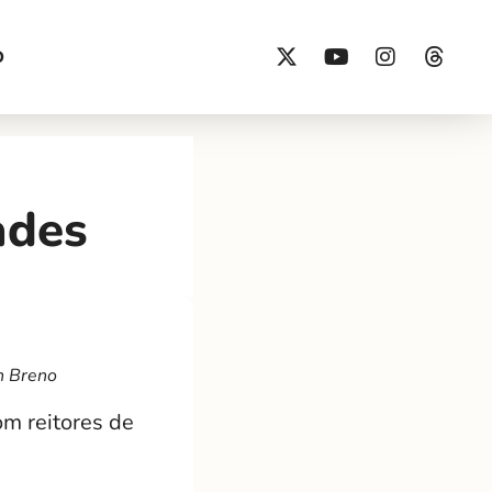
O
ades
n Breno
om reitores de