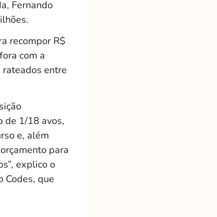
da, Fernando
lhões.
ara recompor R$
fora com a
 rateados entre
sição
o de 1/18 avos,
rso e, além
o orçamento para
s”, explico o
go Codes, que