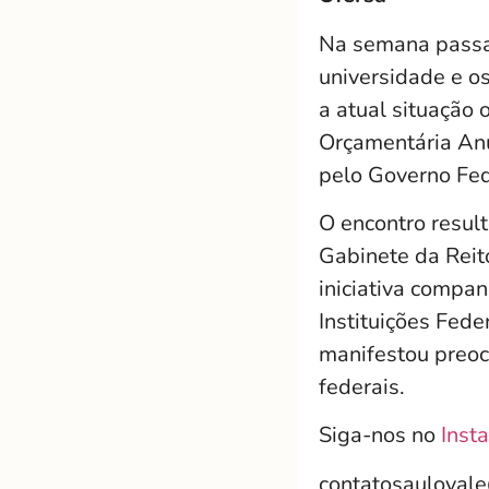
Na semana passad
universidade e o
a atual situação 
Orçamentária Anu
pelo Governo Fed
O encontro resul
Gabinete da Reito
iniciativa compa
Instituições Fede
manifestou preoc
federais.
Siga-nos no
Inst
contatosauloval