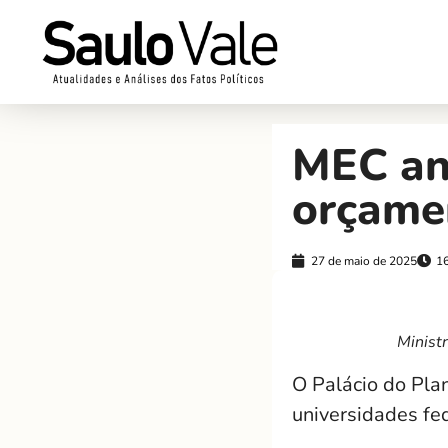
MEC an
orçamen
27 de maio de 2025
1
Minist
O Palácio do Plan
universidades fed