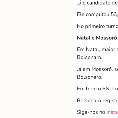
Já o candidato d
Ele computou 53
No primeiro turn
Natal e Mossoró
Em Natal, maior 
Bolsonaro.
Já em Mossoró, s
Bolsonaro.
Em todo o RN, Lu
Bolsonaro regist
Siga-nos no
Inst