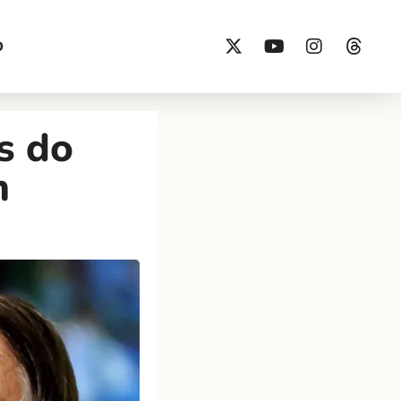
O
s do
m