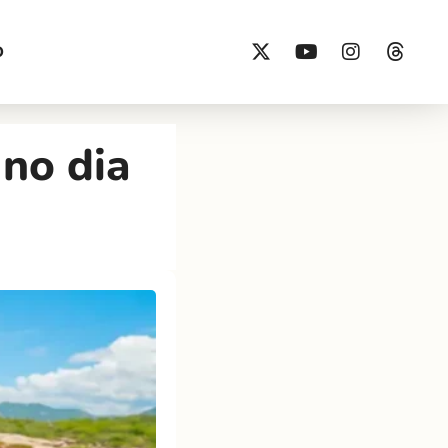
O
no dia