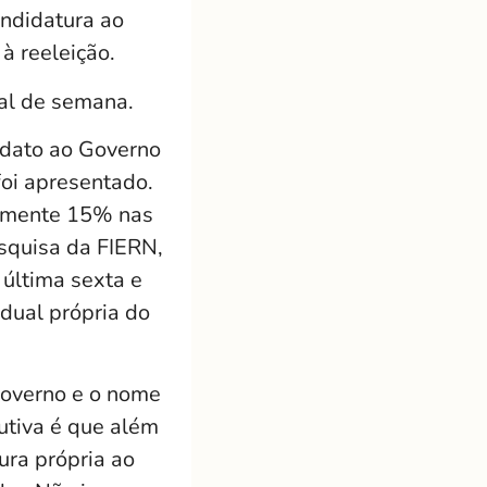
andidatura ao
à reeleição.
nal de semana.
idato ao Governo
oi apresentado.
damente 15% nas
esquisa da FIERN,
 última sexta e
dual própria do
governo e o nome
utiva é que além
ura própria ao