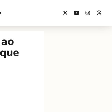
O
 ao
 que