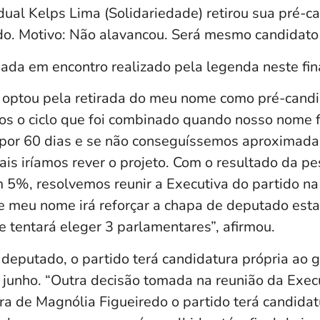
ual Kelps Lima (Solidariedade) retirou sua pré-c
o. Motivo: Não alavancou. Será mesmo candidato 
mada em encontro realizado pela legenda neste fi
 optou pela retirada do meu nome como pré-cand
os o ciclo que foi combinado quando nosso nome f
 por 60 dias e se não conseguíssemos aproxima
ais iríamos rever o projeto. Com o resultado da p
 5%, resolvemos reunir a Executiva do partido na
ue meu nome irá reforçar a chapa de deputado esta
 tentará eleger 3 parlamentares”, afirmou.
deputado, o partido terá candidatura própria ao 
é junho. “Outra decisão tomada na reunião da Exec
ra de Magnólia Figueiredo o partido terá candidat