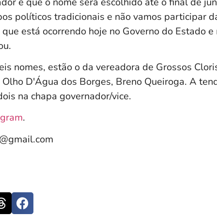
dor e que o nome será escolhido até o final de ju
pos políticos tradicionais e não vamos participar d
o que está ocorrendo hoje no Governo do Estado e 
ou.
eis nomes, estão o da vereadora de Grossos Cloris
e Olho D'Água dos Borges, Breno Queiroga. A tend
dois na chapa governador/vice.
agram
.
e@gmail.com