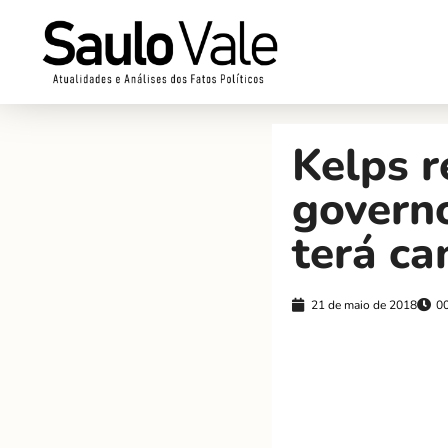
Kelps r
governo
terá ca
21 de maio de 2018
0