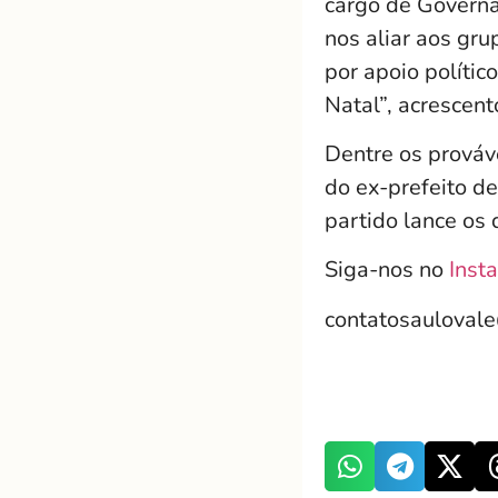
cargo de Governa
nos aliar aos gru
por apoio polític
Natal”, acrescent
Dentre os prováv
do ex-prefeito d
partido lance os 
Siga-nos no
Inst
contatosauloval