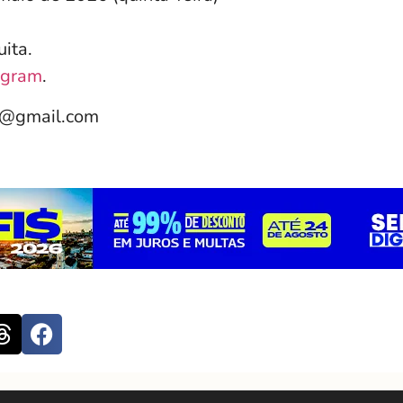
uita.
agram
.
e@gmail.com