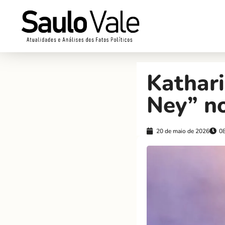
Kathari
Ney” n
20 de maio de 2026
0