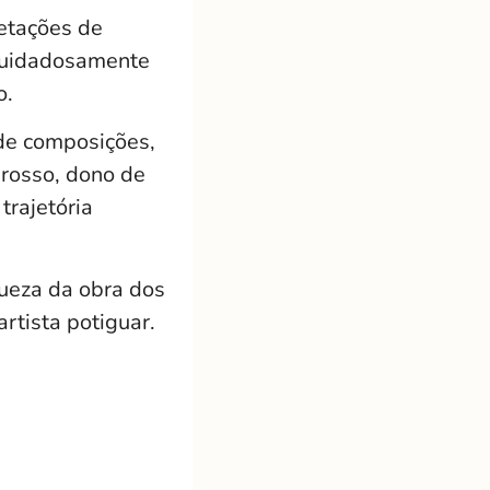
etações de
 cuidadosamente
o.
 de composições,
rosso, dono de
trajetória
queza da obra dos
rtista potiguar.