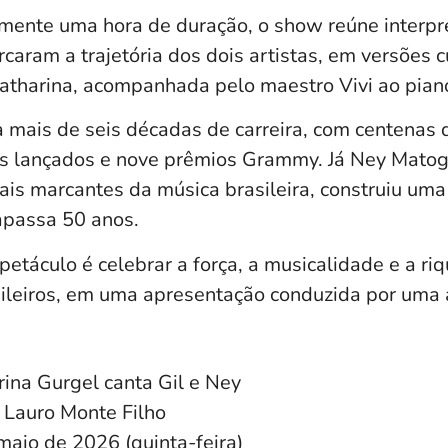
ente uma hora de duração, o show reúne interpr
caram a trajetória dos dois artistas, em versões
Katharina, acompanhada pelo maestro
Vivi
ao pian
a mais de seis décadas de carreira, com centenas
s lançados e nove prêmios Grammy. Já Ney Matog
is marcantes da música brasileira, construiu uma 
rapassa 50 anos.
etáculo é celebrar a força, a musicalidade e a ri
sileiros, em uma apresentação conduzida por uma a
ina Gurgel canta Gil e Ney
 Lauro Monte Filho
maio de 2026 (quinta-feira)