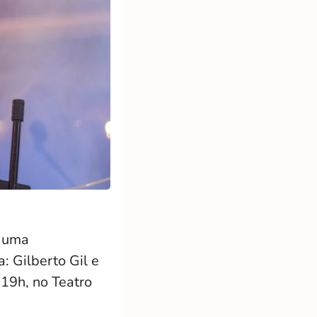
, uma
a:
Gilberto Gil
e
s 19h, no
Teatro