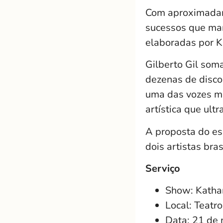
Com aproximadam
sucessos que mar
elaboradas por 
Gilberto Gil som
dezenas de disco
uma das vozes ma
artística que ult
A proposta do esp
dois artistas bra
Serviço
Show: Kathar
Local:
Teatro
Data: 21 de 