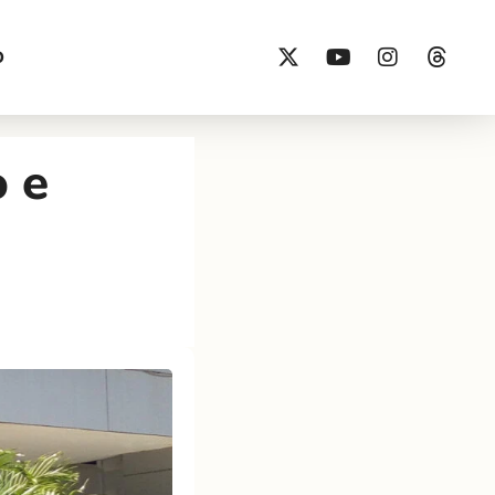
O
o e