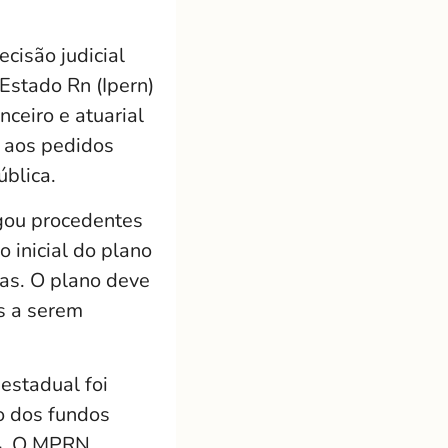
cisão judicial
 Estado Rn (Ipern)
ceiro e atuarial
e aos pedidos
ública.
lgou procedentes
 inicial do plano
tas. O plano deve
s a serem
estadual foi
ão dos fundos
14. O MPRN