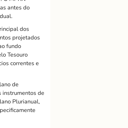
ras antes do
dual.
incipal dos
ntos projetados
ao fundo
elo Tesouro
ios correntes e
lano de
s instrumentos de
lano Plurianual,
specificamente