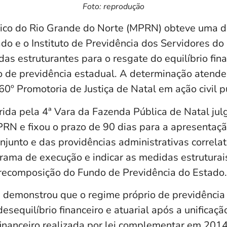
Foto: reprodução
lico do Rio Grande do Norte (MPRN) obteve uma de
do e o Instituto de Previdência dos Servidores do
s estruturantes para o resgate do equilíbrio finan
o de previdência estadual. A determinação atend
0º Promotoria de Justiça de Natal em ação civil p
rida pela 4ª Vara da Fazenda Pública de Natal ju
RN e fixou o prazo de 90 dias para a apresentação
onjunto e das providências administrativas correla
rama de execução e indicar as medidas estruturai
recomposição do Fundo de Previdência do Estado.
demonstrou que o regime próprio de previdência 
sequilíbrio financeiro e atuarial após a unificaç
 financeiro realizada por lei complementar em 20