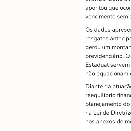
apontou que ocor
vencimento sem a
Os dados apresen
resgates antecip
gerou um montant
previdenciário. 
Estadual servem 
não equacionam o 
Diante da atuaçã
reequilíbrio fina
planejamento do 
na Lei de Diretr
nos anexos de me