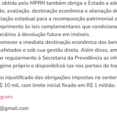
al obtida pelo MPRN também obriga o Estado a ado
ão, avaliação, destinação econômica e alienação d
islação estadual para a recomposição patrimonial 
umprimento às leis complementares que condicion
ciários à devolução futura em imóveis.
romover a imediata destinação econômica dos ben
afetados e sob sua gestão direta. Além disso, a
 regularmente à Secretaria da Previdência as in
gime próprio e disponibilizá-las nos portais de tr
 injustificado das obrigações impostas na sente
$ 10 mil, com limite inicial fixado em R$ 1 milhão.
agram
.
e@gmail.com