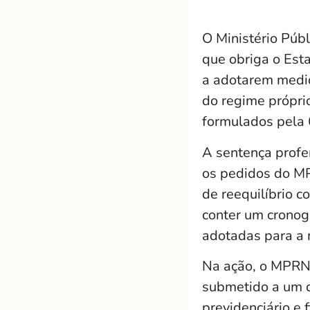
O Ministério Púb
que obriga o Esta
a adotarem medida
do regime própri
formulados pela 6
A sentença profe
os pedidos do MP
de reequilíbrio c
conter um cronog
adotadas para a 
Na ação, o MPRN 
submetido a um de
previdenciário e