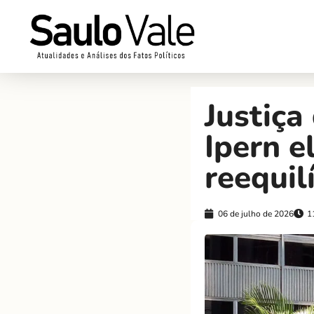
Justiça
Ipern e
reequil
06 de julho de 2026
1