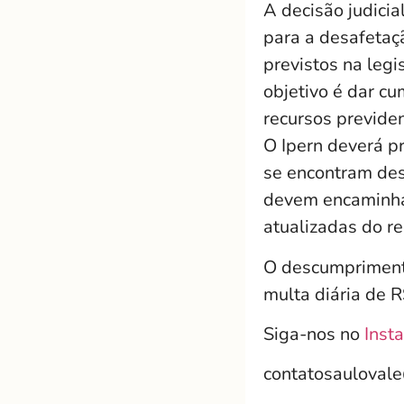
A decisão judici
para a desafetaç
previstos na leg
objetivo é dar c
recursos previden
O Ipern deverá p
se encontram des
devem encaminhar
atualizadas do re
O descumprimento
multa diária de R
Siga-nos no
Inst
contatosauloval