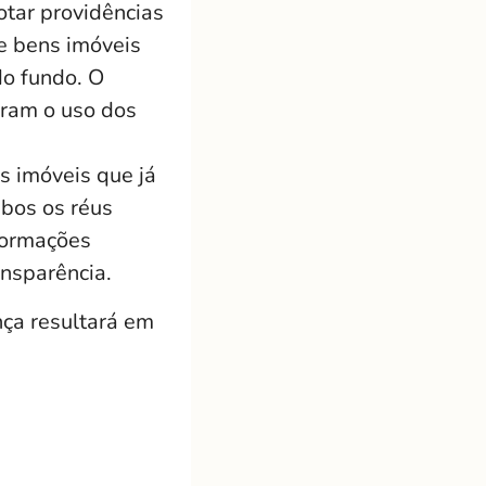
tar providências
e bens imóveis
do fundo. O
aram o uso dos
s imóveis que já
mbos os réus
formações
ansparência.
nça resultará em