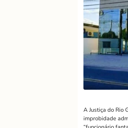
A Justiça do Rio
improbidade admi
“funcionário fan