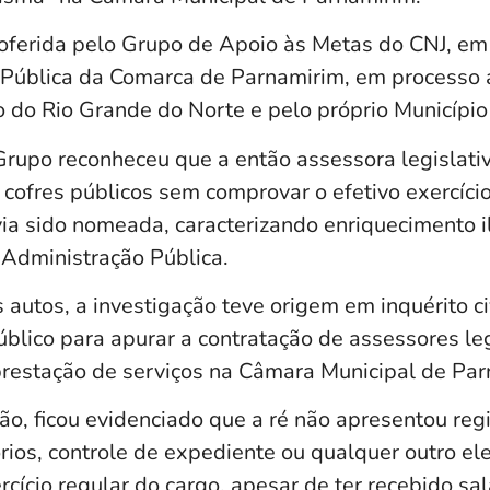
roferida pelo Grupo de Apoio às Metas do CNJ, em
Pública da Comarca de Parnamirim, em processo 
o do Rio Grande do Norte e pelo próprio Município
 Grupo reconheceu que a então assessora legislati
cofres públicos sem comprovar o efetivo exercíci
ia sido nomeada, caracterizando enriquecimento ilí
 Administração Pública.
autos, a investigação teve origem em inquérito ci
úblico para apurar a contratação de assessores le
restação de serviços na Câmara Municipal de Par
o, ficou evidenciado que a ré não apresentou reg
órios, controle de expediente ou qualquer outro e
cício regular do cargo, apesar de ter recebido sal