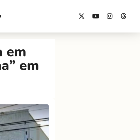
O
a em
ma” em