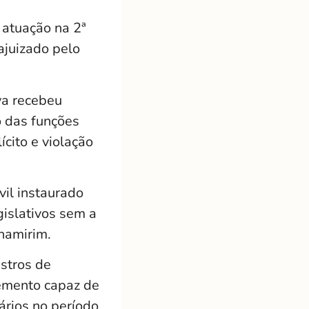
 atuação na 2ª
ajuizado pelo
va recebeu
o das funções
cito e violação
vil instaurado
gislativos sem a
namirim.
istros de
lemento capaz de
ários no período