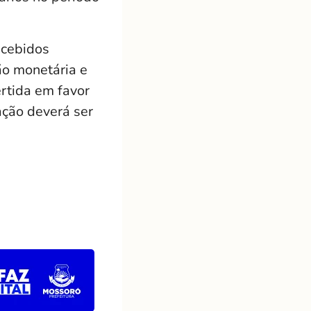
ecebidos
ão monetária e
ertida em favor
ação deverá ser