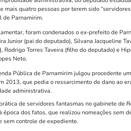
improbidade administrativa, do deputado estadual
 de mais quatro pessoas por terem sido “servidore
l de Parnamirim.
amentar, foram condenados o ex-prefeito de Par
ra Junior (pai do deputado), Silvana Jacqueline Tav
, Rodrigo Torres Taveira (filho do deputado) e Hip
opes Neto.
enda Pública de Parnamirim julgou procedente um
em 2013, que pedia o ressarcimento de dano ao er
dade administrativa.
 prática de servidores fantasmas no gabinete de 
à época dos fatos, que realizou nomeações sem de
 e sem controle de expediente.