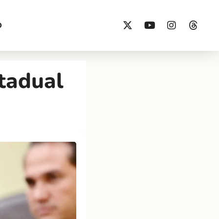
O
tadual