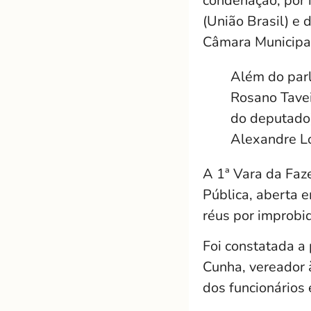
condenação, por 
(União Brasil) e
Câmara Municipa
Além do parl
Rosano Tavei
do deputado)
Alexandre L
A 1ª Vara da Faz
Pública, aberta 
réus por improbi
Foi constatada a
Cunha, vereador 
dos funcionários