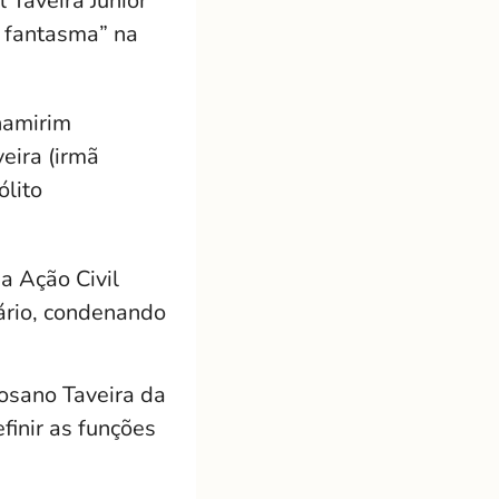
 Taveira Júnior
s fantasma” na
namirim
eira (irmã
ólito
a Ação Civil
ário, condenando
Rosano Taveira da
finir as funções