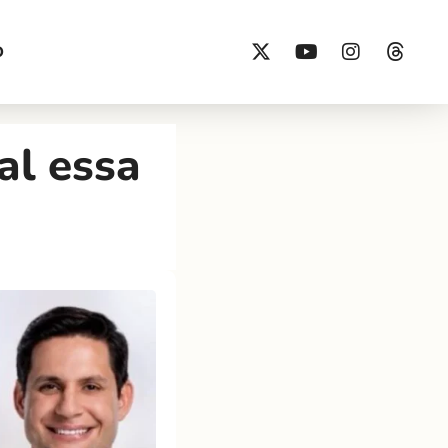
O
al essa