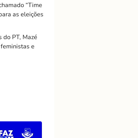
o chamado “Time
para as eleições
s do PT,
Mazé
 feministas e