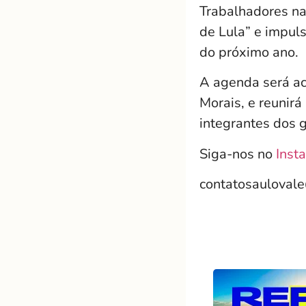
Trabalhadores
n
de Lula” e impul
do próximo ano.
A agenda será ac
Morais
, e reunir
integrantes dos 
Siga-nos no
Inst
contatosauloval