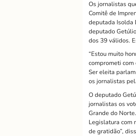
Os jornalistas qu
Comitê de Impren
deputada Isolda 
deputado Getúlio
dos 39 válidos. E
“Estou muito ho
comprometi com o
Ser eleita parla
os jornalistas pe
O deputado Getúl
jornalistas os v
Grande do Norte.
Legislatura com 
de gratidão”, dis