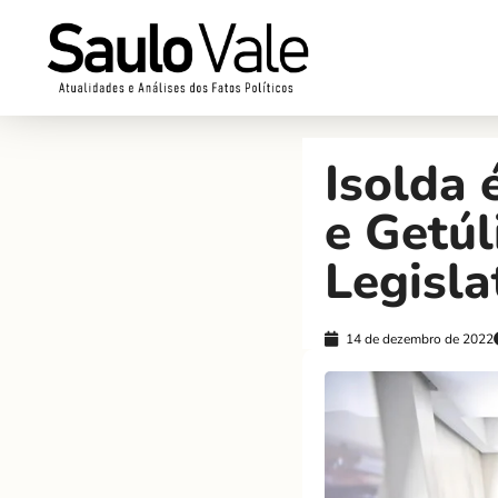
Isolda 
e Getúl
Legisla
14 de dezembro de 2022