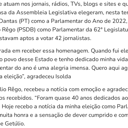
e atuam nos jornais, rádios, TVs, blogs e sites e 
sa da Assembleia Legislativa elegeram, nesta terç
Dantas (PT) como a Parlamentar do Ano de 2022,
 Rêgo (PSDB) como Parlamentar da 62ª Legislatu
stavam aptos a votar 42 jornalistas.
nrada em receber essa homenagem. Quando fui el
 povo desse Estado e tenho dedicado minha vida 
mentar do ano é uma alegria imensa. Quero aqui ag
la eleição”, agradeceu Isolda
io Rêgo, recebeu a notícia com emoção e agrade
otos recebidos. “Foram quase 40 anos dedicados ao
 Hoje recebo a notícia da minha eleição como Par
muita honra e a sensação de dever cumprido e com
se Getúlio.