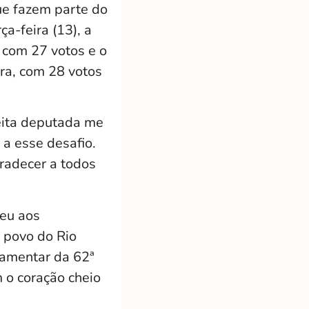
que fazem parte do
a-feira (13), a
 com 27 votos e o
ra, com 28 votos
eita deputada me
a esse desafio.
radecer a todos
ceu aos
 povo do Rio
lamentar da 62ª
 o coração cheio