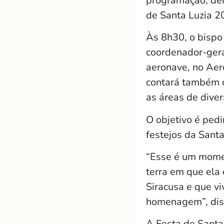
programação, den
de Santa Luzia 2
Às 8h30, o bispo
coordenador-gera
aeronave, no Aer
contará também c
as áreas de dive
O objetivo é pedi
festejos da Sant
“Esse é um momen
terra em que ela
Siracusa e que vi
homenagem”, diss
A Festa de Santa