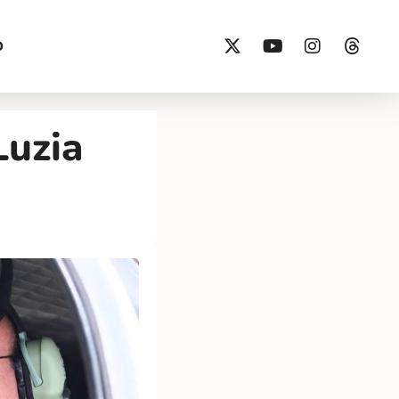
O
Luzia