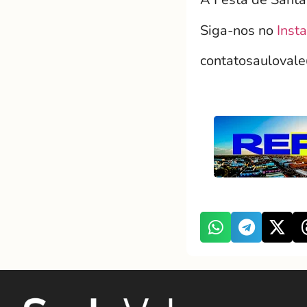
Siga-nos no
Inst
contatosauloval