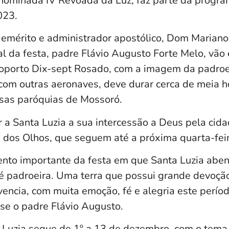
ominada IV Revoada da Luz, faz parte da progra
023.
 emérito e administrador apostólico, Dom Mariano
l da festa, padre Flávio Augusto Forte Melo, vão
oporto Dix-sept Rosado, com a imagem da padroei
om outras aeronaves, deve durar cerca de meia h
rsas paróquias de Mossoró.
r a Santa Luzia a sua intercessão a Deus pela cida
a dos Olhos, que seguem até a próxima quarta-feir
to importante da festa em que Santa Luzia abenç
 é padroeira. Uma terra que possui grande devoçã
vencia, com muita emoção, fé e alegria este perío
e o padre Flávio Augusto.
 Luzia segue de 1º a 13 de dezembro, com o tema 