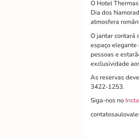
O Hotel Thermas 
Dia dos Namorad
atmosfera românt
O jantar contará
espaço elegante 
pessoas e estarã
exclusividade aos
As reservas deve
3422-1253.
Siga-nos no
Inst
contatosauloval