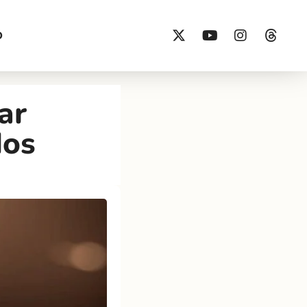
O
ar
dos