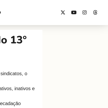
O
do 13°
sindicatos, o
ivos, inativos e
recadação