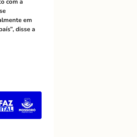
to com a
se
ealmente em
aís”, disse a