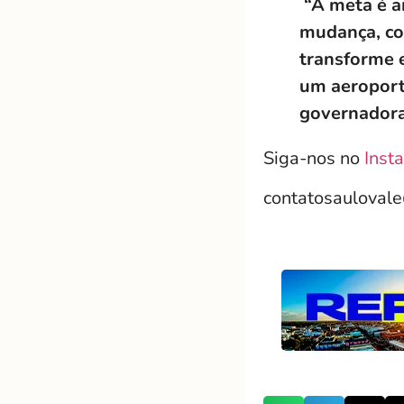
“A meta é a
mudança, co
transforme 
um aeroporto
governadora
Siga-nos no
Inst
contatosauloval