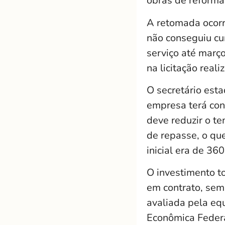
obras de reforma
A retomada ocorr
não conseguiu c
serviço até març
na licitação real
O secretário esta
empresa terá con
deve reduzir o t
de repasse, o que
inicial era de 36
O investimento to
em contrato, sem 
avaliada pela eq
Econômica Federa