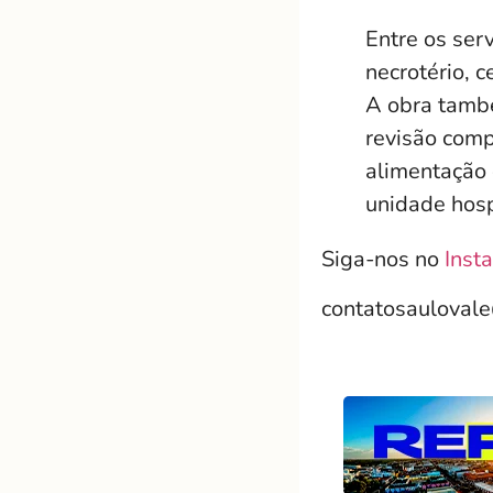
Entre os ser
necrotério, c
A obra també
revisão comp
alimentação 
unidade hosp
Siga-nos no
Inst
contatosauloval