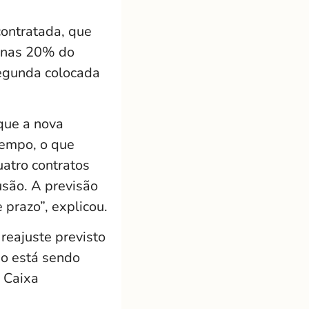
contratada, que
penas 20% do
segunda colocada
 que a nova
tempo, o que
atro contratos
usão. A previsão
 prazo”, explicou.
reajuste previsto
ão está sendo
 Caixa