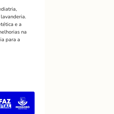
diatria,
e lavanderia.
tética e a
melhorias na
ia para a