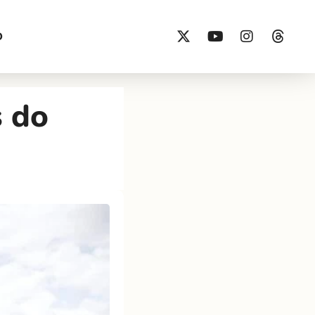
O
 do