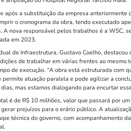
 e ampliação do Hospital Regional Tarcísio Maia.
e após a substituição da empresa anteriormente 
umprir o cronograma da obra, tendo executado a
o. A nova responsável pelos trabalhos é a WSC, 
izada em 2023.
dual de Infraestrutura, Gustavo Coelho, destacou
dições de trabalhar em várias frentes ao mesmo 
empo de execução. “A obra está estruturada com qu
 permite atuação paralela e pode agilizar a concl
0 dias, mas estamos dialogando para encurtar esse
tal é de R$ 10 milhões, valor que passará por um 
gerar prejuízos para o erário público. A atualizaç
uipe técnica do governo, com acompanhamento da
l.