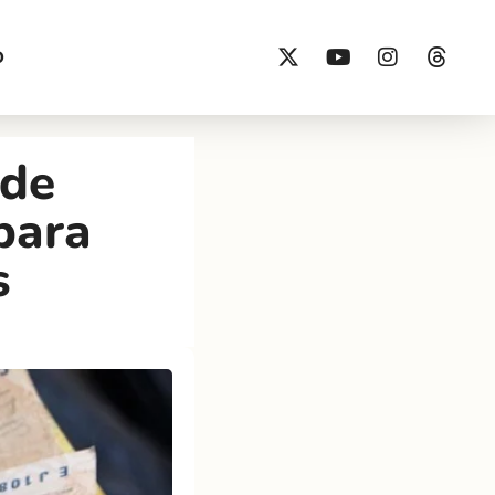
O
 de
para
s