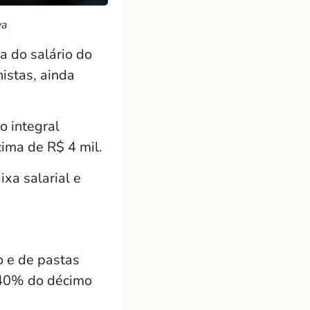
va
a do salário do
nistas, ainda
o integral
ima de R$ 4 mil.
xa salarial e
o e de pastas
e 40% do décimo