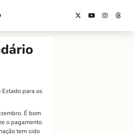
O
dário
 Estado para os
dezembro. É bom
ize o pagamento
inação tem sido