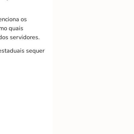
enciona os
smo quais
dos servidores.
estaduais sequer