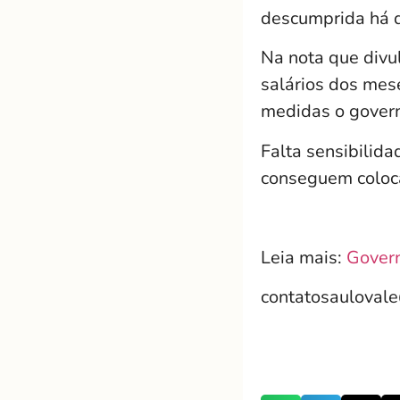
descumprida há d
Na nota que divu
salários dos mes
medidas o govern
Falta sensibilid
conseguem coloc
Leia mais:
Govern
contatosauloval