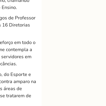
 ano, chamando
 Ensino.
rgos de Professor
 16 Diretorias
reforço em todo o
ame contempla a
r servidores em
câncias.
o, do Esporte e
ncontra amparo na
as áreas de
se tratarem de