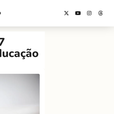
O
7
ducação