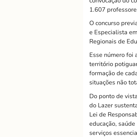
convocação do co
1.607 professores
O concurso previa
e Especialista e
Regionais de Edu
Esse número foi 
território potigu
formação de cada
situações não to
Do ponto de vista
do Lazer sustent
Lei de Responsab
educação, saúde 
serviços essencia