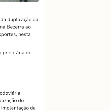
 da duplicação da
ima Bezerra ao
sportes, nesta
 prioritária do
rodoviária
alização do
a implantação da