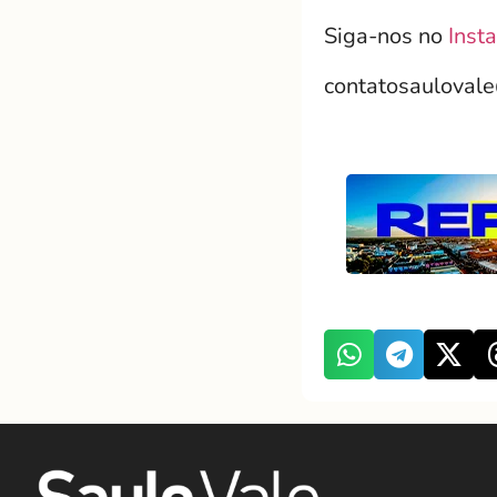
Siga-nos no
Inst
contatosauloval