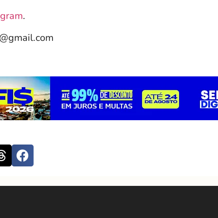
agram
.
e@gmail.com