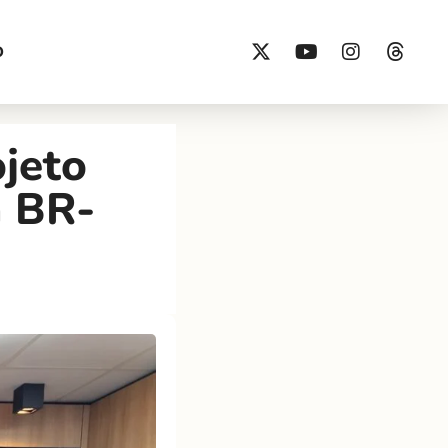
O
jeto
a BR-