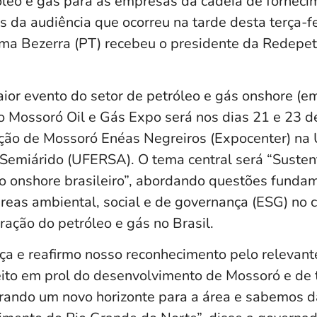
leo e gás para as empresas da cadeia de forneci
s da audiência que ocorreu na tarde desta terça-fe
ma Bezerra (PT) recebeu o presidente da Redepe
or evento do setor de petróleo e gás onshore (em 
do Mossoró Oil e Gás Expo será nos dias 21 e 23 
ção de Mossoró Enéas Negreiros (Expocenter) na 
 Semiárido (UFERSA). O tema central será “Susten
o onshore brasileiro”, abordando questões funda
áreas ambiental, social e de governança (ESG) no 
ação do petróleo e gás no Brasil.
ça e reafirmo nosso reconhecimento pelo relevant
ito em prol do desenvolvimento de Mossoró e de t
ando um novo horizonte para a área e sabemos d