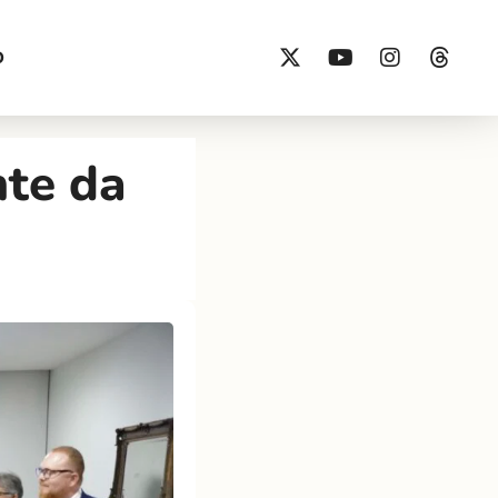
O
nte da