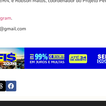
e/RN, e Robson Matos, coordenador do Projeto Pe
agram
.
e@gmail.com