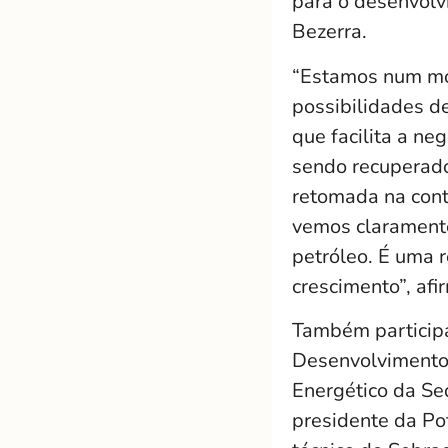
para o desenvolv
Bezerra.
“Estamos num mo
possibilidades d
que facilita a ne
sendo recuperado
retomada na cont
vemos clarament
petróleo. É uma 
crescimento”, af
Também participa
Desenvolvimento
Energético da Sed
presidente da Pot