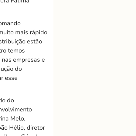
dora Fátima
tomando
muito mais rápido
stribuição estão
tro temos
o nas empresas e
dução do
ar esse
do do
nvolvimento
rina Melo,
ão Hélio, diretor