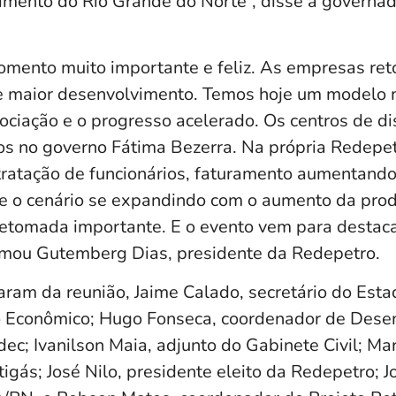
imento do Rio Grande do Norte”, disse a governa
mento muito importante e feliz. As empresas re
e maior desenvolvimento. Temos hoje um modelo 
gociação e o progresso acelerado. Os centros de di
s no governo Fátima Bezerra. Na própria Redepe
ratação de funcionários, faturamento aumentand
e o cenário se expandindo com o aumento da pro
retomada importante. E o evento vem para destac
irmou Gutemberg Dias, presidente da Redepetro.
ram da reunião, Jaime Calado, secretário do Esta
 Econômico; Hugo Fonseca, coordenador de Dese
ec; Ivanilson Maia, adjunto do Gabinete Civil; Ma
igás; José Nilo, presidente eleito da Redepetro; Jo