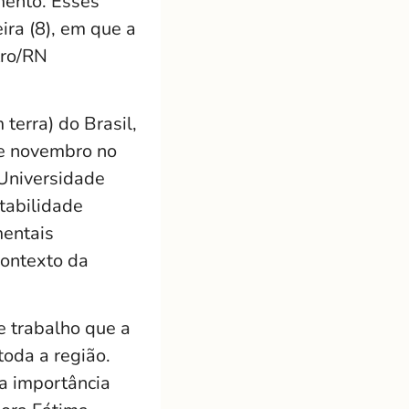
mento. Esses
ira (8), em que a
tro/RN
terra) do Brasil,
de novembro no
Universidade
tabilidade
mentais
contexto da
e trabalho que a
oda a região.
a importância