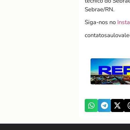
técnico do Sebra
Sebrae/RN.
Siga-nos no
Inst
contatosauloval