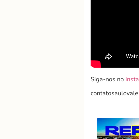
Siga-nos no
Inst
contatosauloval