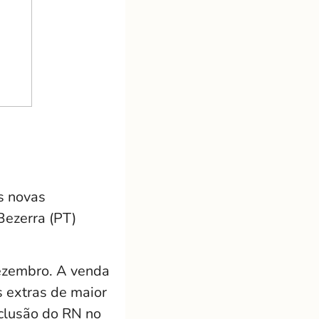
s novas
Bezerra (PT)
dezembro. A venda
s extras de maior
nclusão do RN no