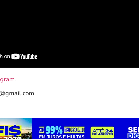
agram
.
e@gmail.com