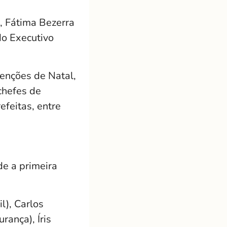
, Fátima Bezerra
do Executivo
venções de Natal,
chefes de
efeitas, entre
e a primeira
l), Carlos
rança), Íris