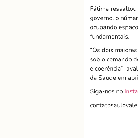
Fátima ressaltou
governo, o númer
ocupando espaços
fundamentais.
“Os dois maiores
sob o comando de
e coerência”, av
da Saúde em abri
Siga-nos no
Inst
contatosauloval