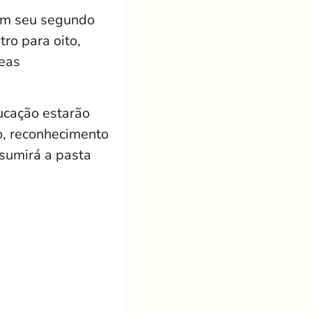
 Em seu segundo
ro para oito,
reas
ucação estarão
o, reconhecimento
ssumirá a pasta