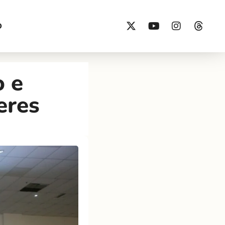
O
o e
eres