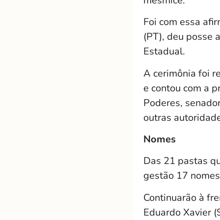
mesmice.”
Foi com essa afi
(PT), deu posse 
Estadual.
A cerimônia foi r
e contou com a p
Poderes, senadore
outras autoridad
Nomes
Das 21 pastas q
gestão 17 nomes
Continuarão à fr
Eduardo Xavier (S