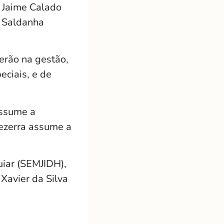
, Jaime Calado
e Saldanha
erão na gestão,
eciais, e de
assume a
Bezerra assume a
uiar (SEMJIDH),
 Xavier da Silva