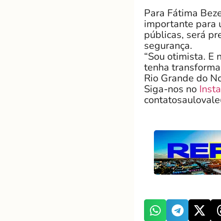
Para Fátima Beze
importante para 
públicas, será pr
segurança.
“Sou otimista. E
tenha transforma
Rio Grande do Nor
Siga-nos no
Inst
contatosauloval