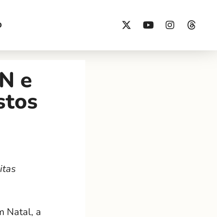
O
N e
stos
itas
 Natal, a