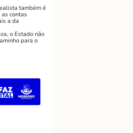
realista também é
 as contas
ais a da
eza, o Estado não
caminho para o