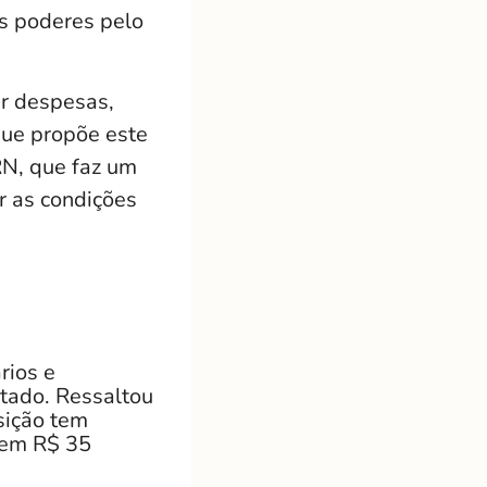
s poderes pelo
ar despesas,
que propõe este
RN, que faz um
r as condições
rios e
tado. Ressaltou
sição tem
á em R$ 35