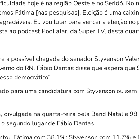
iculdade hoje é na região Oeste e no Seridó. No 
emos Fátima [nas pesquisas]. Eleição é uma caixi
gradáveis. Eu vou lutar para vencer a eleição no p
sta ao podcast PodFalar, da Super TV, desta quart
e a possível chegada do senador Styvenson Val
verno do RN, Fábio Dantas disse que espera que 
cesso democrático”.
ado para uma candidatura com Styvenson ou sem 
, divulgada na quarta-feira pela Band Natal e 98
o segundo lugar de Fábio Dantas.
tou Fátima com 38,1%; Styvenson com 11,7% e F