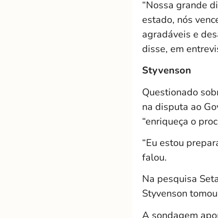
“Nossa grande dif
estado, nós venc
agradáveis e desa
disse, em entrevi
Styvenson
Questionado sobr
na disputa ao Go
“enriqueça o pro
“Eu estou prepar
falou.
Na pesquisa Seta
Styvenson tomou 
A sondagem apon