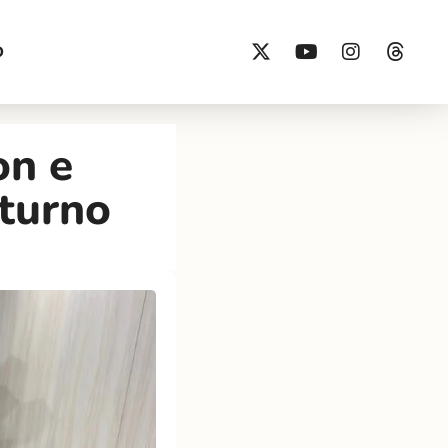
O
on e
 turno