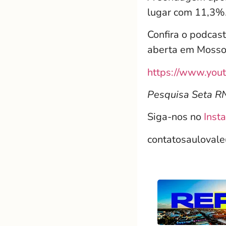
lugar com 11,3%
Confira o podcast
aberta em Mossor
https://www.you
Pesquisa Seta 
Siga-nos no
Inst
contatosauloval