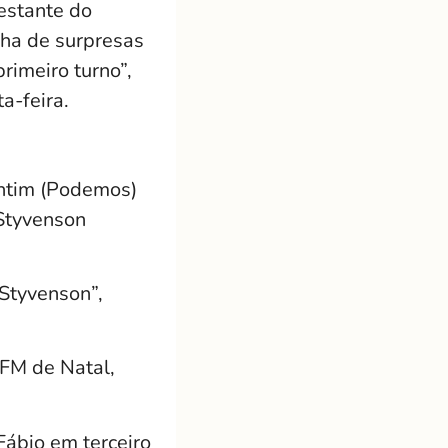
restante do
nha de surpresas
rimeiro turno”,
a-feira.
entim (Podemos)
Styvenson
Styvenson”,
 FM de Natal,
ábio em terceiro