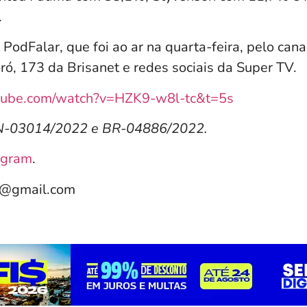
.
 PodFalar, que foi ao ar na quarta-feira, pelo cana
ó, 173 da Brisanet e redes sociais da Super TV.
tube.com/watch?v=HZK9-w8l-tc&t=5s
RN-03014/2022 e BR-04886/2022.
agram
.
e@gmail.com