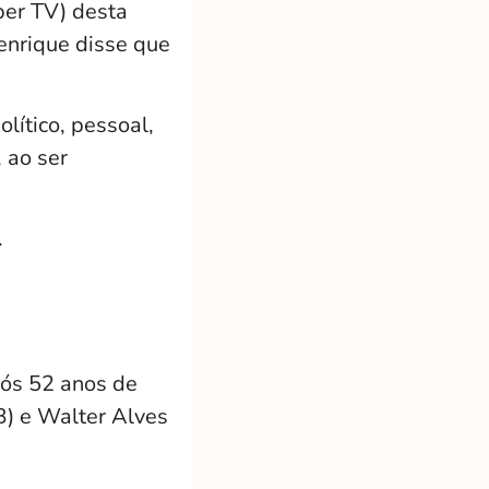
per TV) desta
Henrique disse que
lítico, pessoal,
 ao ser
.
pós 52 anos de
B) e Walter Alves