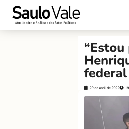
“Estou 
Henriqu
federal
29 de abril de 2022
19