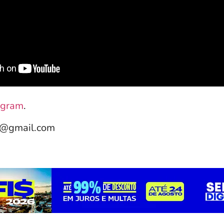
agram
.
e@gmail.com