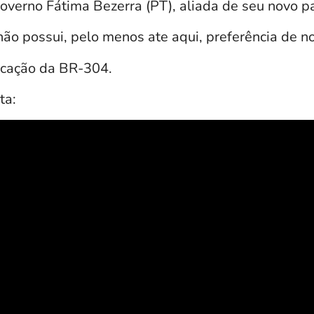
overno Fátima Bezerra (PT), aliada de seu novo pa
não possui, pelo menos ate aqui, preferência de 
icação da BR-304.
ta: