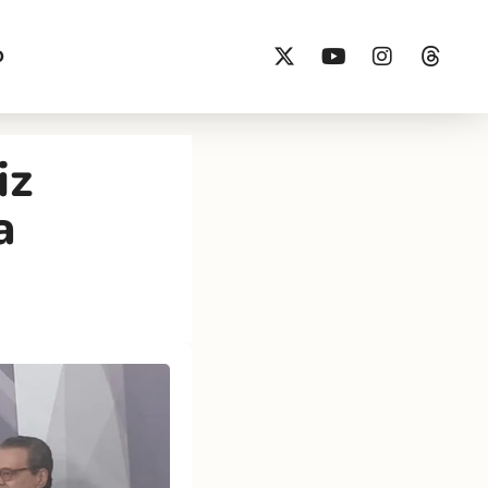
O
iz
a