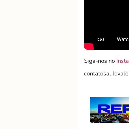
Siga-nos no
Inst
contatosauloval