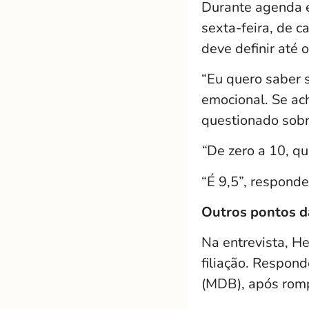
Durante agenda e
sexta-feira, de c
deve definir até
“Eu quero saber 
emocional. Se ach
questionado sobr
“
De zero a 10, qu
“É 9,5”, responde
Outros pontos d
Na entrevista, H
filiação. Respon
(MDB), após romp